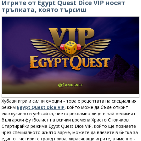
Игрите от Egypt Quest Dice VIP носят
тръпката, която търсиш
Хубави игри и силни емоции - това е рецептата на специалния
режим
Egypt Quest Dice VIP
, който може да бъде открит
ексклузивно в уебсайта, чието рекламно лице е най-великият
български футболист на всички времена Христо Стоичков.
Стартирайки режима Egypt Quest Dice VIP, който ще познаете
чрез специалното жълто зарче, можете да влезете в битка за
един от четирите гранд приза, украсяващи игрите, а именно -