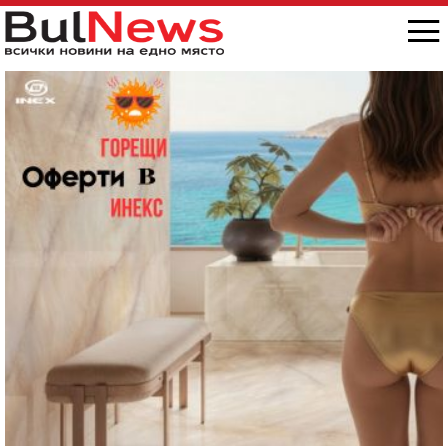
снимка/