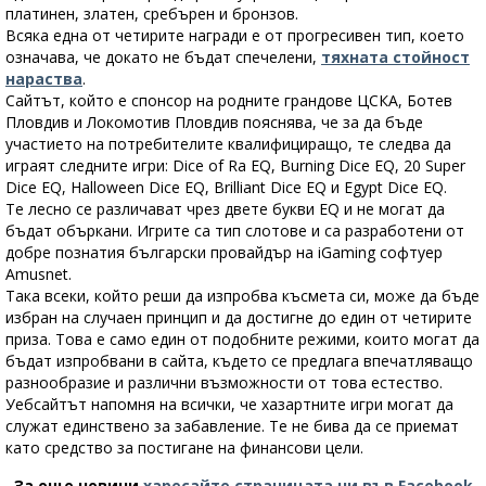
платинен, златен, сребърен и бронзов.
Всяка една от четирите награди е от прогресивен тип, което
означава, че докато не бъдат спечелени,
тяхната стойност
нараства
.
Сайтът, който е спонсор на родните грандове ЦСКА, Ботев
Пловдив и Локомотив Пловдив пояснява, че за да бъде
участието на потребителите квалифициращо, те следва да
играят следните игри: Dice of Ra EQ, Burning Dice EQ, 20 Super
Dice EQ, Halloween Dice EQ, Brilliant Dice EQ и Egypt Dice EQ.
Те лесно се различават чрез двете букви EQ и не могат да
бъдат объркани. Игрите са тип слотове и са разработени от
добре познатия български провайдър на iGaming софтуер
Amusnet.
Така всеки, който реши да изпробва късмета си, може да бъде
избран на случаен принцип и да достигне до един от четирите
приза. Това е само един от подобните режими, които могат да
бъдат изпробвани в сайта, където се предлага впечатляващо
разнообразие и различни възможности от това естество.
Уебсайтът напомня на всички, че хазартните игри могат да
служат единствено за забавление. Те не бива да се приемат
като средство за постигане на финансови цели.
За още новини
харесайте страницата ни във Facebook