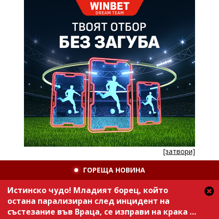
[затвори]
ГОРЕЩА НОВИНА
Истинско чудо! Младият борец, който
остана парализиран след инцидент на
състезание във Враца, се изправи на крака /