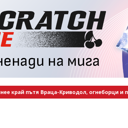
нее край пътя Враца-Криводол, огнеборци и п