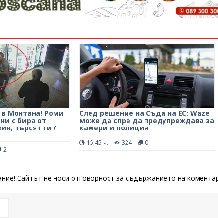
 в Монтана! Роми
След решение на Съда на ЕС: Waze
ни с бира от
може да спре да предупреждава за
н, търсят ги /
камери и полиция
15:45 ч.
324
0
2
ние! Сайтът не носи отговорност за съдържанието на коментар