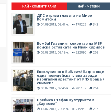
НАЙ - КОМЕНТИРАНИ
НАЙ - ЧЕТЕНИ
ДПС отряза главата на Миро
Комитски
04.09.2013, 09:47 ч.
179255
343
Бомба! Главният секретар на МВР
поиска оставката на Иван Кирилов
05.03.2015, 09:18 ч.
222096
269
Ексклузивно в BulNews! Падна още
една полицейска глава заради
избягалия арестант от РПУ Враца /
снимки/
08.02.2019, 09:46 ч.
971139
264
Пребиха Стефан Културиста в
„Карамел“
13.07.2013, 20:35 ч.
219950
236