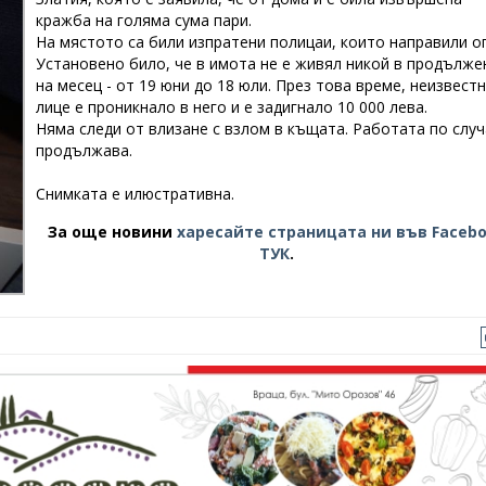
кражба на голяма сума пари.
На мястото са били изпратени полицаи, които направили ог
Установено било, че в имота не е живял никой в продълже
на месец - от 19 юни до 18 юли. През това време, неизвест
лице е проникнало в него и е задигнало 10 000 лева.
Няма следи от влизане с взлом в къщата. Работата по случ
продължава.
Снимката е илюстративна.
За още новини
харесайте страницата ни във Faceb
ТУК
.