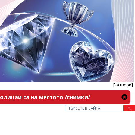
[затвори]
олицаи са на мястото /снимки/