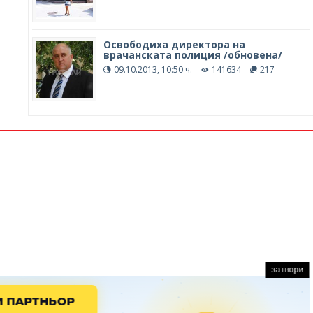
Освободиха директора на
врачанската полиция /обновена/
09.10.2013, 10:50 ч.
141634
217
затвори