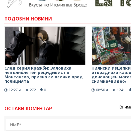
ПОДОБНИ НОВИНИ
След серия кражби: Заловиха
Пиянски изцепки
непълнолетен рецидивист в
откраднаха кашо
Монтанско, призна си всичко пред
денонощен магази
полицията
снимка+видео/
12:27 ч.
272
0
08:50 ч.
1241
Внима
ОСТАВИ КОМЕНТАР