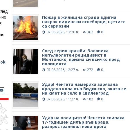
лед.
ние
Пожар в жилищна сграда вдигна
накрак видински огнеборци, щетите
но
са сериозни
07.08.2026, 13:20 ч.
362
0
ая
След серия кражби: Заловиха
непълнолетен рецидивист в
Монтанско, призна си всичко пред
ook
полицията
07.08.2026, 12:27 ч.
272
0
Удар! Ченгета намериха зарязана
крадена кола във Видинско, оказа се
на кмет на село в Свиленград
07.08.2026, 11:27 ч.
182
0
Удар на полицията! Ченгета спипаха
17-годишен дилър във Враца,
разпространявал нова дрога