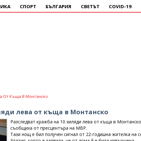
ИКА
СПОРТ
БЪЛГАРИЯ
СВЕТЪТ
COVID-19
ва От Къща В Монтанско
ляди лева от къща в Монтанско
Разследват кражба на 10 хиляди лева от къща в Монтанско
съобщиха от пресцентъра на МВР.
Тази нощ е бил получен сигнал от 22-годишна жителка на с
Златия, която е заявила, че от дома й е била извършена