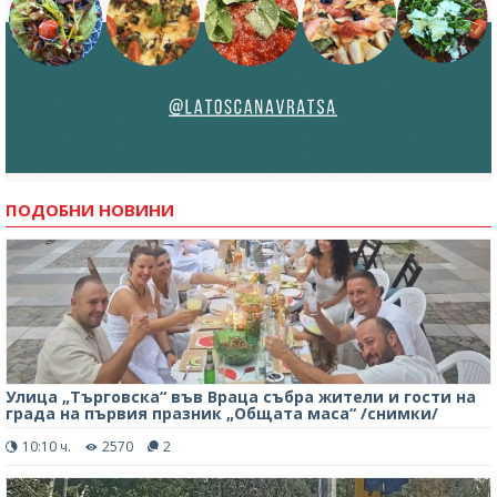
ПОДОБНИ НОВИНИ
Улица „Търговска“ във Враца събра жители и гости на
града на първия празник „Общата маса“ /снимки/
10:10 ч.
2570
2