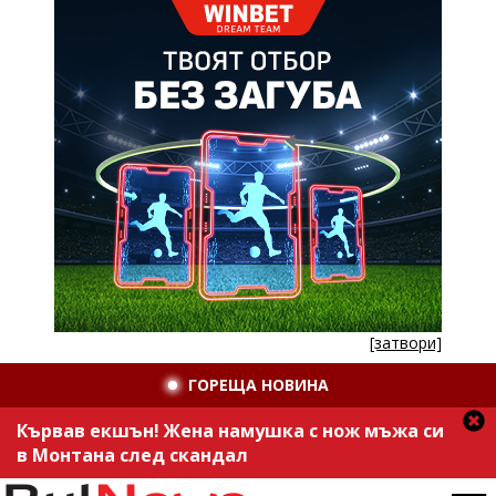
[затвори]
ГОРЕЩА НОВИНА
Кървав екшън! Жена намушка с нож мъжа си
в Монтана след скандал