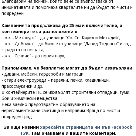
Благодарим на всички, които вече се възползваха от
инициативата и помогнаха кварталите ни да бъдат по-чисти и
подредени!
Кампанията продължава до 25 май включително, а
контейнерите са разположени в:
- ж.к. „Металург“ - до училище “Св. Св. Кирил и Методий”;
- ж.к. „Дъбника“ - до бившето училище “Давид Тодоров” и зад
сградата на пощата;
- ж.к. „Сениче“ - до новия парк;
Припомняме, че безплатно могат да бъдат изхвърляни:
- дивани, мебели, гардероби и матраци
- стари електроуреди – перални, печки, хладилници,
прахосмукачки и др.
В контейнерите НЕ се изхвърлят строителни отпадъци, гуми,
бои и химически вещества.
Нека заедно предотвратим образуването на
нерегламентирани сметища и направим Враца по-чист и
подреден град!
За още новини
харесайте страницата ни във Facebook
ТУК
.
Там очакваме и вашите коментари.