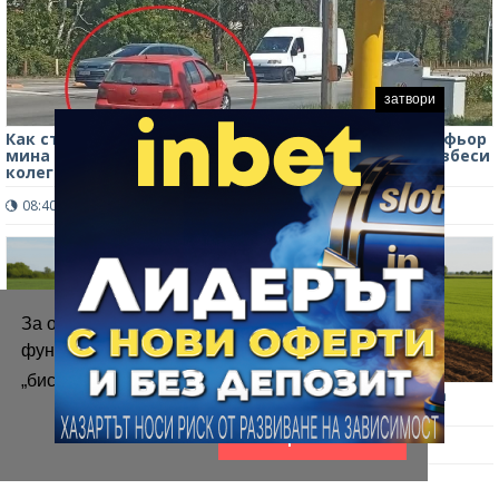
затвори
Как стават катастрофите във Враца? Заблуден шофьор
мина на червен светофар на натоварен булевард, вбеси
колегите /снимки/
08:40 ч.
1039
2
За осигуряване на правилното
функциониране на уебсайта ние използваме
„бисквитки“.
Повече информация
Вижте къде във Врачанско е най-висока цената на
нивите
Приемам
11:47 ч.
1813
0