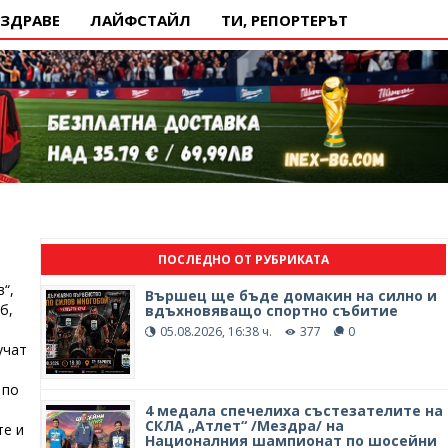
ЗДРАВЕ
ЛАЙФСТАЙЛ
ТИ, РЕПОРТЕРЪТ
ПОСЛЕДНО ОТ РУБРИКАТА
“,
Вършец ще бъде домакин на силно и
б,
вдъхновяващо спортно събитие
05.08.2026, 16:38 ч.
377
0
учат
 по
4 медала спечелиха състезателите на
СКЛА „Атлет“ /Мездра/ на
те и
Националния шампионат по шосейни