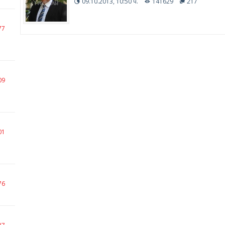
09.10.2013, 10:50 ч.
141629
217
77
09
01
76