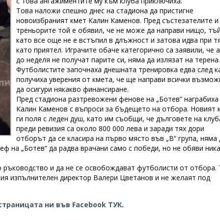
с това ангажиментите му към клуба приключиха.
Това наложи спешно днес на стадиона да пристигне
новоизбраният кмет Калин Каменов. Пред състезателите и
треньорите той е обявил, че не може да направи нищо, тъ
като все още не е встъпил в длъжност и затова идва при т
като приятел. Играчите обаче категорично са заявили, че 
до неделя не получат парите си, няма да излязат на терена.
Футболистите започнаха днешната тренировка едва след к
получиха уверения от кмета, че ще направи всички възмож
да осигури някакво финансиране.
Пред стадиона разтревожени фенове на „Ботев“ награбиха
Калин Каменов с въпроси за бъдещето на отбора. Новият 
ги поля с леден душ, като им съобщи, че дълговете на клуб
преди ревизия са около 800 000 лева и заради тях дори
отборът да се класира на първо място във „В“ група, няма 
шеф на „Ботев“ да радва врачани само с победи, но не обяви ник
о ръководство и да не се освобождават футболисти от отбора. 
вшия изпълнителен директор Валери Цветанов и не желаят под
страницата ни във Facebook ТУК
.