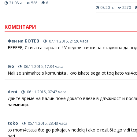
21:08 ч.
585
6
08:20 ч.
2270
КОМЕНТАРИ
Фен на БОТЕВ
07.11.2015, 21:26 часа
ЕЕЕЕЕЕ, Стига са караате ! У неделя сички на стадиона да по
Ivo
06.11.2015, 17:34 часа
Nali se snimahte s komunista , kvo iskate sega ot toq kato vsi4ko 
deni
06.11.2015, 07:47 часа
Даите време на Калин поне докато влезе в длъжност и посл
наемници.
toko
05.11.2015, 23:43 часа
to mom4etata 6te go pokajat v nedelq i ako e rezil,6te go vidi tc
pari...