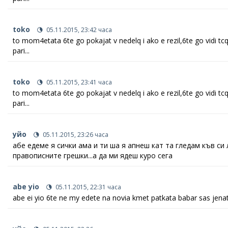
toko
05.11.2015, 23:42 часа
to mom4etata 6te go pokajat v nedelq i ako e rezil,6te go vidi tc
pari...
toko
05.11.2015, 23:41 часа
to mom4etata 6te go pokajat v nedelq i ako e rezil,6te go vidi tc
pari...
уйо
05.11.2015, 23:26 часа
абе едеме я сички ама и ти ша я апнеш кат та гледам къв си 
правописните грешки...а да ми ядеш куро сега
abe yio
05.11.2015, 22:31 часа
abe ei yio 6te ne my edete na novia kmet patkata babar sas jenati bre y