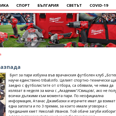
ИКА
СПОРТ
БЪЛГАРИЯ
СВЕТЪТ
COVID-19
а
 разпада
Бунт за пари избухна във врачанския футболен клуб „Ботев
научи единствено tribali.info. Целият спортно-технически ща
заедно с футболистите от отбора, са обявили, че няма да
излязат в неделя за мача с „Академик“/Свищов/, ако не пол
всички дължими към момента пари. По неофициална
информация, Атанас Джамбазки и играчите имат да взимат
една заплата и по 3 премии, за които имали уговорка с
предишния кмет Николай Иванов. Той обаче загуби избори