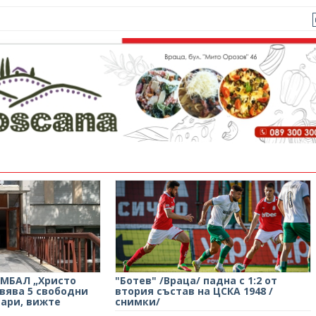
 МБАЛ „Христо
"Ботев" /Враца/ падна с 1:2 от
вява 5 свободни
втория състав на ЦСКА 1948 /
тари, вижте
снимки/