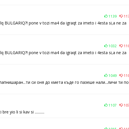
1139
11
qlq BULGARIQ?! pone v tozi ma4 da igraqt za imeto i 4esta si,a ne za
1032
11
qlq BULGARIQ?! pone v tozi ma4 da igraqt za imeto i 4esta si,a ne za
1049
11
лапнишаран...ти си оня до кмета къде го пазеше нали...личи ти по
1107
10
io li si kav si ...........