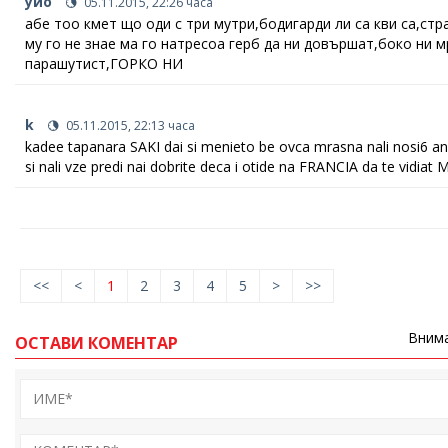
уйо
05.11.2015, 22:26 часа
абе тоо кмет що оди с три мутри,бодигарди ли са кви са,стра
му го не знае ма го натресоа герб да ни довършат,боко ни м
парашутист,ГОРКО НИ
k
05.11.2015, 22:13 часа
kadee tapanara SAKI dai si menieto be ovca mrasna nali nosi6 ancy
si nali vze predi nai dobrite deca i otide na FRANCIA da te vi
<<
<
1
2
3
4
5
>
>>
Внима
ОСТАВИ КОМЕНТАР