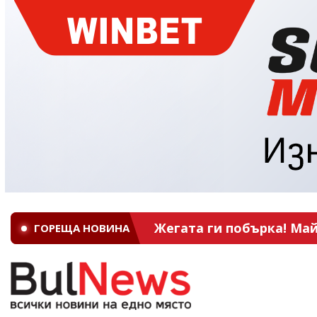
Жегата ги побърка! Май
ГОРЕЩА НОВИНА