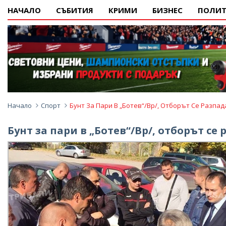
НАЧАЛО
СЪБИТИЯ
КРИМИ
БИЗНЕС
ПОЛИТ
Начало
Спорт
Бунт За Пари В „Ботев“/Вр/, Отборът Се Разпад
Бунт за пари в „Ботев“/Вр/, отборът се