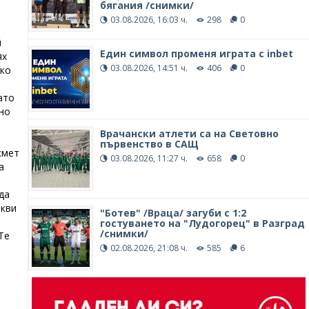
бягания /снимки/
03.08.2026, 16:03 ч.
298
0
й
Един символ променя играта с inbet
ях
03.08.2026, 14:51 ч.
406
0
ако
ато
но
Врачански атлети са на Световно
първенство в САЩ
кмет
03.08.2026, 11:27 ч.
658
0
а
да
акви
"Ботев" /Враца/ загуби с 1:2
гостуването на "Лудогорец" в Разград
/снимки/
Те
02.08.2026, 21:08 ч.
585
6