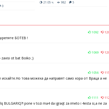
21:05 ч.
982
5
0
1092
12
дкрепяте БОТЕВ !
1069
12
zavisi ot bat Boiko ;)
1056
11
е искайте.Но това можеха да направят само хора от Враца а не
1111
11
qlq BULGARIQ?! pone v tozi ma4 da igraqt za imeto i 4esta si,a ne za