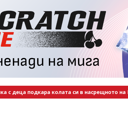
ка с деца подкара колата си в насрещното на