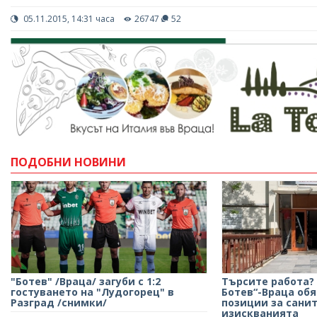
05.11.2015, 14:31 часа
26747
52
ПОДОБНИ НОВИНИ
"Ботев" /Враца/ загуби с 1:2
Търсите работа?
гостуването на "Лудогорец" в
Ботев“-Враца обя
Разград /снимки/
позиции за сани
изискванията