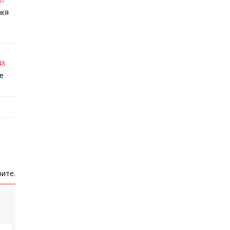
87
акя
48
de
ите.