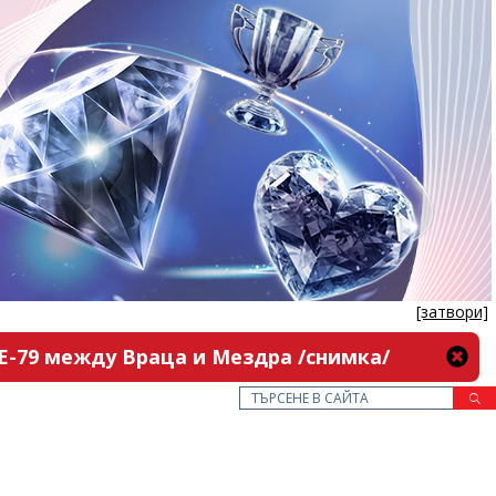
[затвори]
 Е-79 между Враца и Мездра /снимка/