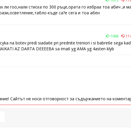
1015
11
х ли гоо,нали стиска по 300 ръце,ората го избраа тоа абич ,и м
рази,осветление,табло-къде са?е сега и тоа абен
1068
11
ka na botev predi siada6e pri prednite treniori i si babre6e sega ka
diat MAIKATI AZ DARTA DEEEEBA sa ima6 yg AMA yg 4asten klyb
ние! Сайтът не носи отговорност за съдържанието на коментар