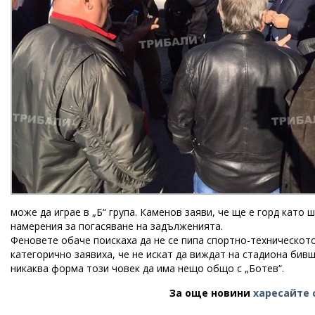
може да играе в „Б“ група. Каменов заяви, че ще е горд като 
намерения за погасяване на задълженията.
Феновете обаче поискаха да не се пипа спортно-техническот
категорично заявиха, че не искат да виждат на стадиона би
никаква форма този човек да има нещо общо с „Ботев“.
За още новини
харесайте 