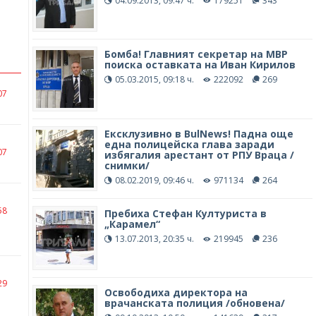
04.09.2013, 09:47 ч.
179251
343
Бомба! Главният секретар на МВР
поиска оставката на Иван Кирилов
05.03.2015, 09:18 ч.
222092
269
07
Ексклузивно в BulNews! Падна още
една полицейска глава заради
07
избягалия арестант от РПУ Враца /
снимки/
08.02.2019, 09:46 ч.
971134
264
58
Пребиха Стефан Културиста в
„Карамел“
13.07.2013, 20:35 ч.
219945
236
29
Освободиха директора на
врачанската полиция /обновена/