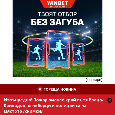
[затвори]
ГОРЕЩА НОВИНА
Извънредно! Пожар вилнее край пътя Враца-
Криводол, огнеборци и полицаи са на
мястото /снимки/