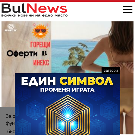
затвори
За осигуряване на правилното
функциониране на уебсайта ние използваме
„бисквитки“.
Повече информация