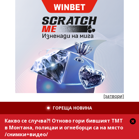
[затвори]
ГОРЕЩА НОВИНА
Какво се случва?! Отново гори бившият ТМТ
в Монтана, полицаи и огнеборци са на място
/снимки+видео/