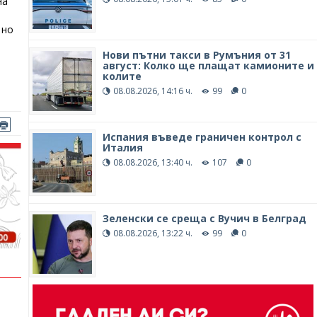
на
 но
Нови пътни такси в Румъния от 31
август: Колко ще плащат камионите и
колите
08.08.2026, 14:16 ч.
99
0
Испания въведе граничен контрол с
Италия
08.08.2026, 13:40 ч.
107
0
Зеленски се среща с Вучич в Белград
08.08.2026, 13:22 ч.
99
0