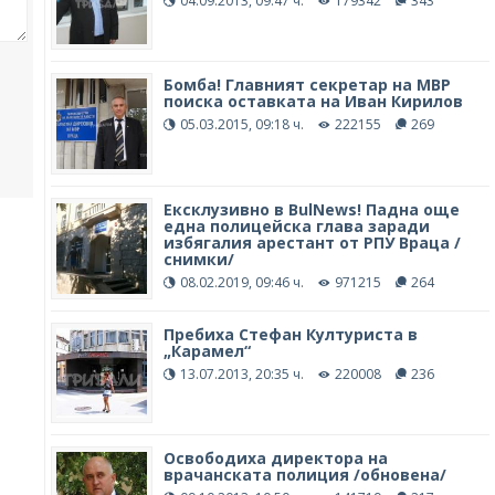
04.09.2013, 09:47 ч.
179342
343
Бомба! Главният секретар на МВР
поиска оставката на Иван Кирилов
05.03.2015, 09:18 ч.
222155
269
Ексклузивно в BulNews! Падна още
една полицейска глава заради
избягалия арестант от РПУ Враца /
снимки/
08.02.2019, 09:46 ч.
971215
264
Пребиха Стефан Културиста в
„Карамел“
13.07.2013, 20:35 ч.
220008
236
Освободиха директора на
врачанската полиция /обновена/