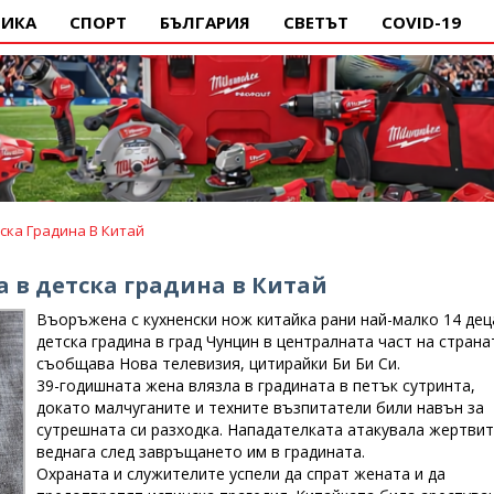
ИКА
СПОРТ
БЪЛГАРИЯ
СВЕТЪТ
COVID-19
ска Градина В Китай
 в детска градина в Китай
Въоръжена с кухненски нож китайка рани най-малко 14 дец
детска градина в град Чунцин в централната част на страна
съобщава Нова телевизия, цитирайки Би Би Си.
39-годишната жена влязла в градината в петък сутринта,
докато малчуганите и техните възпитатели били навън за
сутрешната си разходка. Нападателката атакувала жертвит
веднага след завръщането им в градината.
Охраната и служителите успели да спрат жената и да