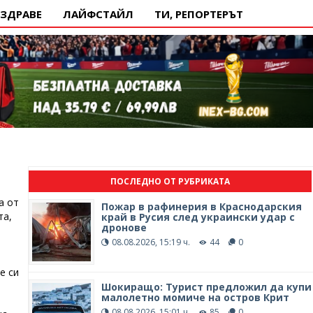
ЗДРАВЕ
ЛАЙФСТАЙЛ
ТИ, РЕПОРТЕРЪТ
ПОСЛЕДНО ОТ РУБРИКАТА
а от
Пожар в рафинерия в Краснодарския
та,
край в Русия след украински удар с
дронове
08.08.2026, 15:19 ч.
44
0
е си
Шокиращо: Турист предложил да купи
малолетно момиче на остров Крит
08.08.2026, 15:01 ч.
85
0