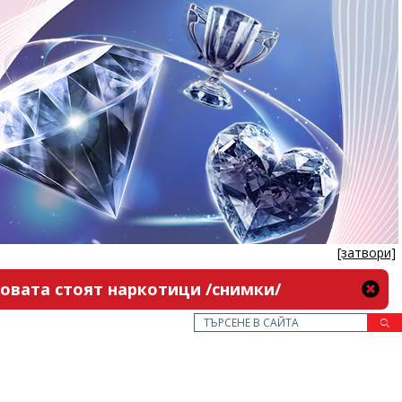
[затвори]
новата стоят наркотици /снимки/