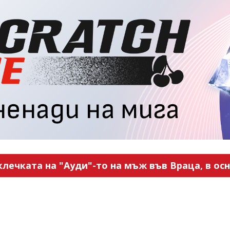
ечката на "Ауди"-то на мъж във Враца, в ос