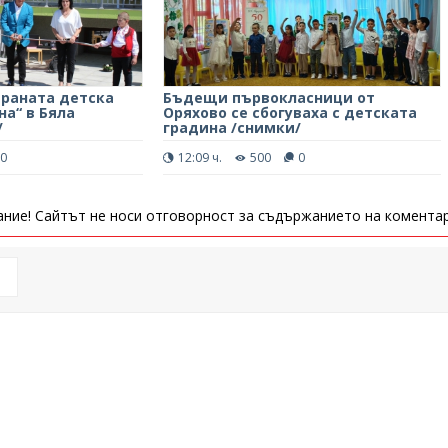
раната детска
Бъдещи първокласници от
а“ в Бяла
Оряхово се сбогуваха с детската
/
градина /снимки/
0
12:09 ч.
500
0
ние! Сайтът не носи отговорност за съдържанието на коментар