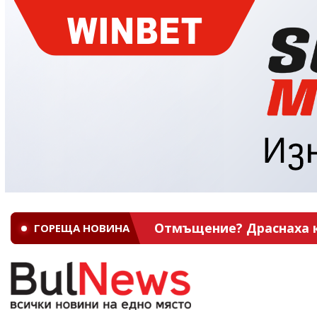
Отмъщение? Драснаха кл
ГОРЕЩА НОВИНА