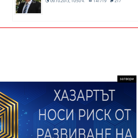
09.10.2013, 10:50 ч.
141719
217
затвори