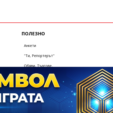
ПОЛЕЗНО
Анкети
"Ти, Репортерът"
Обяви, Търгове,
Съобщения