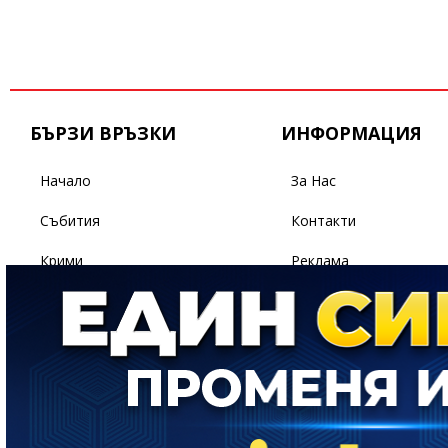
БЪРЗИ ВРЪЗКИ
ИНФОРМАЦИЯ
Начало
За Нас
Събития
Контакти
Крими
Реклама
Бизнес
Условия За Ползване
Политика
Поверителност
Спорт
Светът