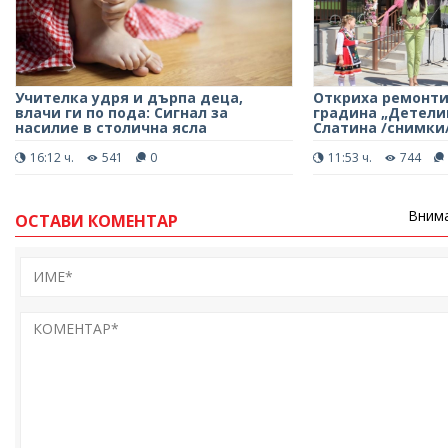
Учителка удря и дърпа деца,
Откриха ремонти
влачи ги по пода: Сигнал за
градина „Детелин
насилие в столична ясла
Слатина /снимки
16:12 ч.
541
0
11:53 ч.
744
Внима
ОСТАВИ КОМЕНТАР