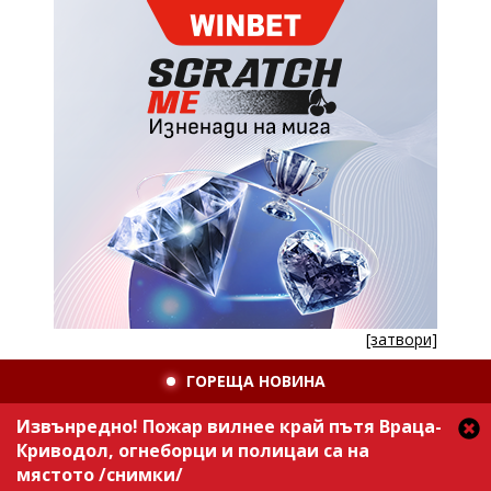
[затвори]
ГОРЕЩА НОВИНА
Извънредно! Пожар вилнее край пътя Враца-
Криводол, огнеборци и полицаи са на
мястото /снимки/