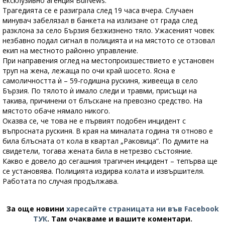
ексклузивно агенция BulNews.
Трагедията се е разиграла след 19 часа вчера. Случаен
минувач забелязал в банкета на излизане от града след
разклона за село Бързия безжизнено тяло. Ужасеният човек
незбавно подал сигнал в полицията и на мястото се отзовал
екип на местното районно управление.
При направения оглед на местопроизшествието е установен
труп на жена, лежаща по очи край шосето. Ясна е
самоличността ѝ – 59-годишна рускиня, живееща в село
Бързия. По тялото ѝ имало следи и травми, присъщи на
такива, причинени от блъскане на превозно средство. На
мястото обаче нямало никого.
Оказва се, че това не е първият подобен инцидент с
въпросната рускиня. В края на миналата година тя отново е
била блъсната от кола в квартал „Раковица“. По думите на
свидетели, тогава жената била в нетрезво състояние.
Какво е довело до сегашния трагичен инцидент – тепърва ще
се установява. Полицията издирва колата и извършителя.
Работата по случая продължава.
За още новини
харесайте страницата ни във Facebook
ТУК
.
Там очакваме и вашите коментари.