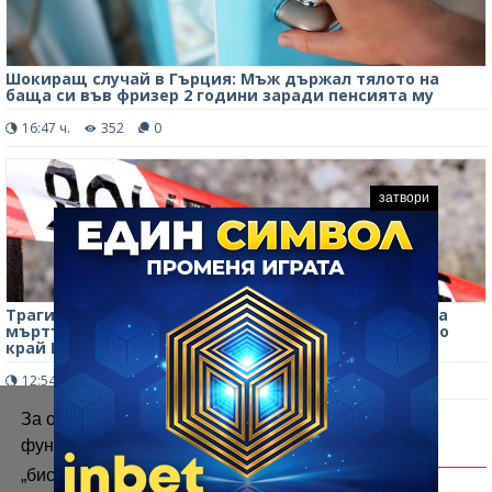
Шокиращ случай в Гърция: Мъж държал тялото на
баща си във фризер 2 години заради пенсията му
16:47 ч.
352
0
затвори
Трагичен край на едномесечно издирване: Откриха
мъртъв съпруга на италианска министърка в езеро
край Рим
12:54 ч.
296
0
За осигуряване на правилното
функциониране на уебсайта ние използваме
КОМЕНТАРИ
„бисквитки“.
Повече информация