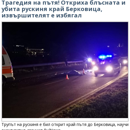
Трагедия на пътя! Откриха блъсната и
убита рускиня край Берковица,
извършителят е избягал
Трупът на рускиня е бил открит край пътя до Берковица, научи