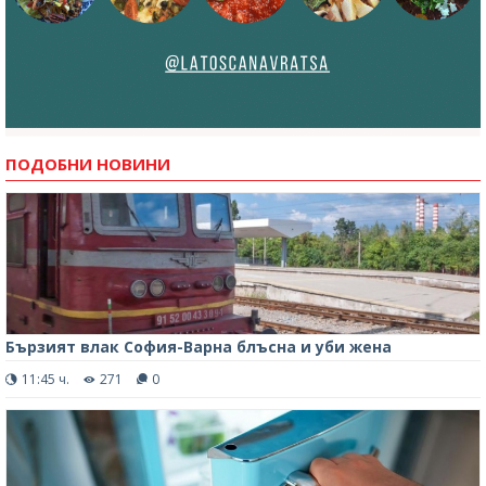
ПОДОБНИ НОВИНИ
Бързият влак София-Варна блъсна и уби жена
11:45 ч.
271
0