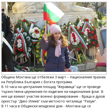
Община Монтана ще отбележи 3 март – Националния празник
на Република България с богата програма.
В 10 часа на централния площад "Жеравица" ще се проведе
тържествена церемония по издигане на националния флаг. В
нея ще вземат участие военно формирование - Враца и духов
оркестър "Дико Илиев" към метсното читалище "Разум".
В 11 часа в Общински младежки дом - Монтана ще се