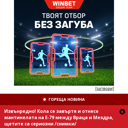
[затвори]
ГОРЕЩА НОВИНА
Извънредно! Кола се завъртя и отнесе
мантинелата на Е-79 между Враца и Мездра,
щетите са сериозни /снимки/