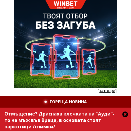
[затвори]
ГОРЕЩА НОВИНА
Отмъщение? Драснаха клечката на "Ауди"-
то на мъж във Враца, в основата стоят
наркотици /снимки/