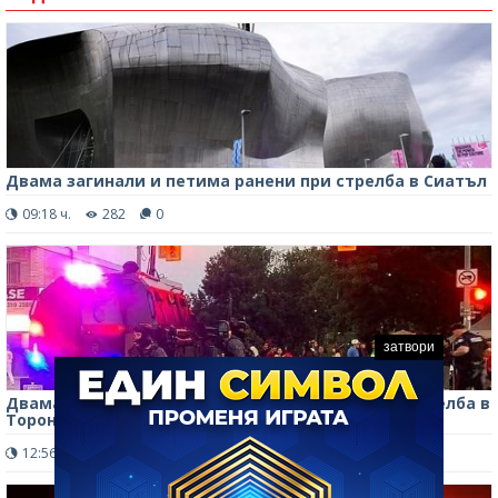
Двама загинали и петима ранени при стрелба в Сиатъл
09:18 ч.
282
0
затвори
Двама души бяха убити, а петима ранени при стрелба в
Торонто /снимки/
12:56 ч.
247
0