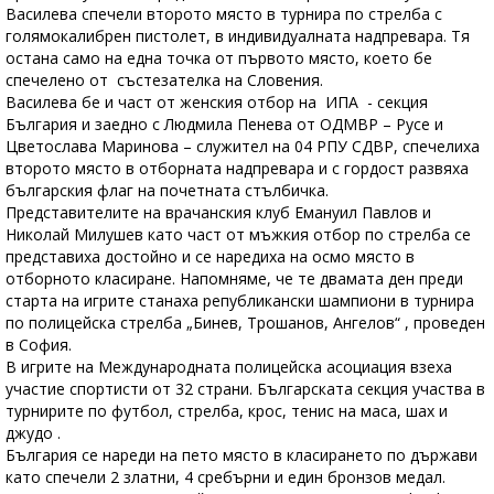
Василева спечели второто място в турнира по стрелба с
голямокалибрен пистолет, в индивидуалната надпревара. Тя
остана само на една точка от първото място, което бе
спечелено от състезателка на Словения.
Василева бе и част от женския отбор на ИПА - секция
България и заедно с Людмила Пенева от ОДМВР – Русе и
Цветослава Маринова – служител на 04 РПУ СДВР, спечелиха
второто място в отборната надпревара и с гордост развяха
българския флаг на почетната стълбичка.
Представителите на врачанския клуб Емануил Павлов и
Николай Милушев като част от мъжкия отбор по стрелба се
представиха достойно и се наредиха на осмо място в
отборното класиране. Напомняме, че те двамата ден преди
старта на игрите станаха републикански шампиони в турнира
по полицейска стрелба „Бинев, Трошанов, Ангелов“ , проведен
в София.
В игрите на Международната полицейска асоциация взеха
участие спортисти от 32 страни. Българската секция участва в
турнирите по футбол, стрелба, крос, тенис на маса, шах и
джудо .
България се нареди на пето място в класирането по държави
като спечели 2 златни, 4 сребърни и един бронзов медал.