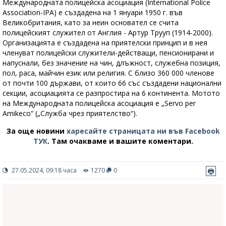
Международната полицейска асоциация (International Police
Association-IPA) е създадена на 1 януари 1950 г. във
Великобритания, като за неин основател се счита
полицейският служител от Англия - Артур Трууп (1914-2000).
Организацията е създадена на приятелски принцип и в нея
членуват полицейски служители-действащи, пенсионирани и
напуснали, без значение на чин, длъжност, служебна позиция,
пол, раса, майчин език или религия. С близо 360 000 членове
от почти 100 държави, от които 66 със създадени национални
секции, асоциацията се разпростира на 6 континента. Мотото
на Международната полицейска асоциация е „Servo per
Amikeco“ („Служба чрез приятелство“).
За още новини
харесайте страницата ни във Facebook
ТУК
.
Там очакваме и вашите коментари.
27.05.2024, 09:18 часа
1270
0