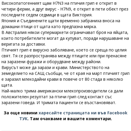
Високопатогенният щам H7N3 на птичия грип е открит в
четири ферми, а друг вирус - H7N9, е открит в пети обект през
последните седем седмици в щата Виктория.
Япония и Съединените щати временно забраниха вноса на
домашни птици от щата като предпазна мярка.
В Австралия някои супермаркети ограничават броя на яйцата,
които потребителите могат да купуват, поради нарушаване на
веригата за доставки.
Птичият грип е вирусно заболяване, което се среща по целия
свят. Тя се разпространява между птиците или при пренасяне
на заразени фуражи и оборудване между райони.
Вирусът може да зарази и крави. Министерството на
земеделието на САЩ съобщи, че от края на март птичият грип
е заразил млекодайни крави в повече от 80 стада в няколко
щата.
Най-малко трима американски млекопроизводители са дали
положителен резултат за птичи грип след контакт със
заразени говеда. И тримата пациенти се възстановяват.
За още новини
харесайте страницата ни във Facebook
ТУК
.
Там очакваме и вашите коментари.