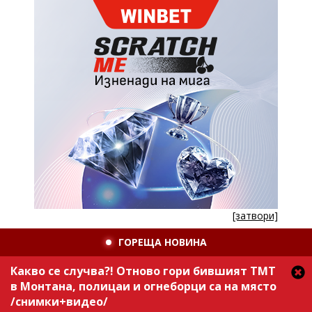
[затвори]
ГОРЕЩА НОВИНА
Какво се случва?! Отново гори бившият ТМТ
в Монтана, полицаи и огнеборци са на място
/снимки+видео/