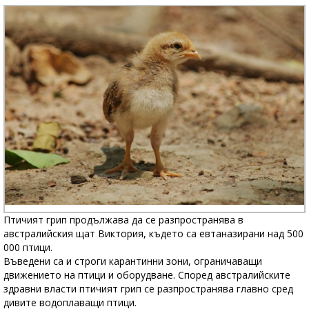
Птичият грип продължава да се разпространява в
австралийския щат Виктория, където са евтаназирани над 500
000 птици.
Въведени са и строги карантинни зони, ограничаващи
движението на птици и оборудване. Според австралийските
здравни власти птичият грип се разпространява главно сред
дивите водоплаващи птици.