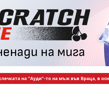
ечката на "Ауди"-то на мъж във Враца, в ос