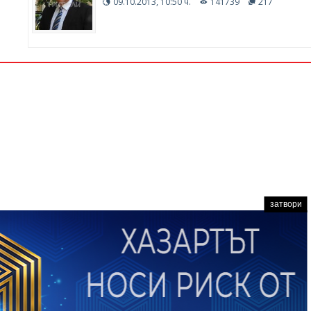
09.10.2013, 10:50 ч.
141739
217
затвори