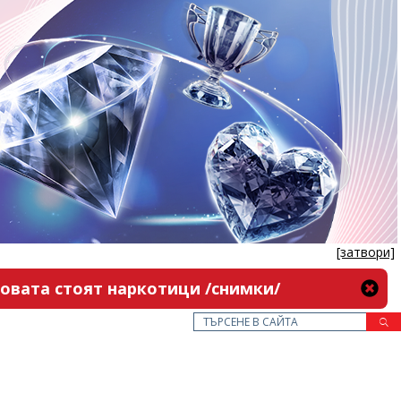
[затвори]
новата стоят наркотици /снимки/