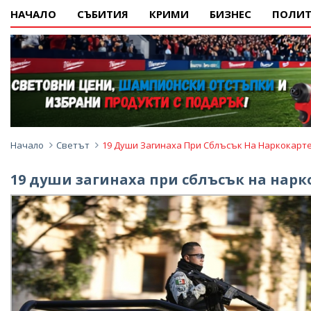
НАЧАЛО
СЪБИТИЯ
КРИМИ
БИЗНЕС
ПОЛИТ
Начало
Светът
19 Души Загинаха При Сблъсък На Наркокарте
19 души загинаха при сблъсък на нар