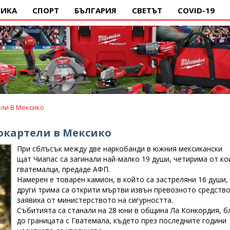
ИКА
СПОРТ
БЪЛГАРИЯ
СВЕТЪТ
COVID-19
ли В Мексико
кокартели в Мексико
При сблъсък между две наркобанди в южния мексикански
щат Чиапас са загинали най-малко 19 души, четирима от ко
гватемалци, предаде АФП.
Намерен е товарен камион, в който са застреляни 16 души,
други трима са открити мъртви извън превозното средство
заявиха от министерството на сигурността.
Събитията са станали на 28 юни в община Ла Конкордия, б
до границата с Гватемала, където през последните години