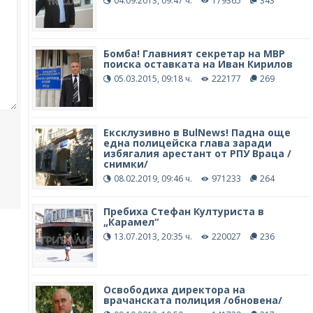
04.09.2013, 09:47 ч.
179365
343
Бомба! Главният секретар на МВР
поиска оставката на Иван Кирилов
05.03.2015, 09:18 ч.
222177
269
Ексклузивно в BulNews! Падна още
една полицейска глава заради
избягалия арестант от РПУ Враца /
снимки/
08.02.2019, 09:46 ч.
971233
264
Пребиха Стефан Културиста в
„Карамел“
13.07.2013, 20:35 ч.
220027
236
Освободиха директора на
врачанската полиция /обновена/