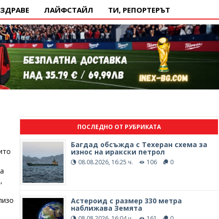
ЗДРАВЕ
ЛАЙФСТАЙЛ
ТИ, РЕПОРТЕРЪТ
ПОСЛЕДНО ОТ РУБРИКАТА
Багдад обсъжда с Техеран схема за
ито
износ на иракски петрол
08.08.2026, 16:25 ч.
106
0
 а
,
лизо
Астероид с размер 330 метра
наближава Земята
08.08.2026, 16:04 ч.
161
0