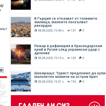
ду
а
В Гърция се отказват от големите
жилища, малките поскъпват
рекордно
онът
08.08.2026, 15:46 ч.
137
0
Пожар в рафинерия в Краснодарския
край в Русия след украински удар с
дронове
08.08.2026, 15:19 ч.
103
0
Шокиращо: Турист предложил да купи
малолетно момиче на остров Крит
08.08.2026, 15:01 ч.
156
0