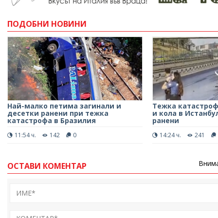
ПОДОБНИ НОВИНИ
Най-малко петима загинали и
Тежка катастроф
десетки ранени при тежка
и кола в Истанбу
катастрофа в Бразилия
ранени
11:54 ч.
142
0
14:24 ч.
241
Внима
ОСТАВИ КОМЕНТАР