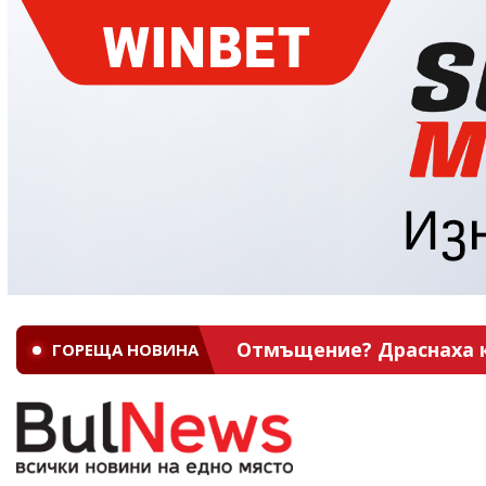
Отмъщение? Драснаха кл
ГОРЕЩА НОВИНА