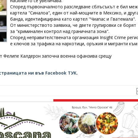
насилието се увеличава.
Според първоначалното разследване сблъсъкът е бил меж
картела "Синалоа", един от най-мощните в Мексико, и друг
банда, идентифицирана като картел "Чиапас и Гватемала".
От министерството заявиха, че двете групировки се борят
за "криминален контрол над граничната зона".
Според неправителствената организация Insight Crime реги
е ключов за трафика на наркотици, оръжия и мигранти към
нт Фелипе Калдерон започна военна офанзива срещу
страницата ни във Facebook ТУК
.