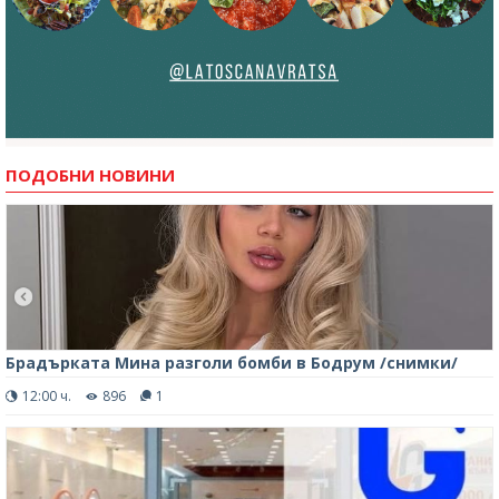
ПОДОБНИ НОВИНИ
Брадърката Мина разголи бомби в Бодрум /снимки/
12:00 ч.
896
1