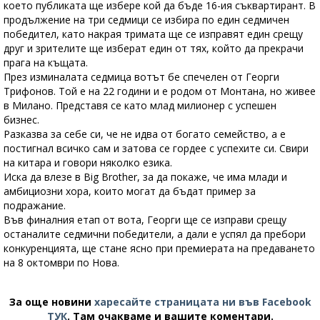
което публиката ще избере кой да бъде 16-ия съквартирант. В
продължение на три седмици се избира по един седмичен
победител, като накрая тримата ще се изправят един срещу
друг и зрителите ще изберат един от тях, който да прекрачи
прага на къщата.
През изминалата седмица вотът бе спечелен от Георги
Трифонов. Той е на 22 години и е родом от Монтана, но живее
в Милано. Представя се като млад милионер с успешен
бизнес.
Разказва за себе си, че не идва от богато семейство, а е
постигнал всичко сам и затова се гордее с успехите си. Свири
на китара и говори няколко езика.
Иска да влезе в Big Brother, за да покаже, че има млади и
амбициозни хора, които могат да бъдат пример за
подражание.
Във финалния етап от вота, Георги ще се изправи срещу
останалите седмични победители, а дали е успял да пребори
конкуренцията, ще стане ясно при премиерата на предаването
на 8 октомври по Нова.
За още новини
харесайте страницата ни във Facebook
ТУК
.
Там очакваме и вашите коментари.