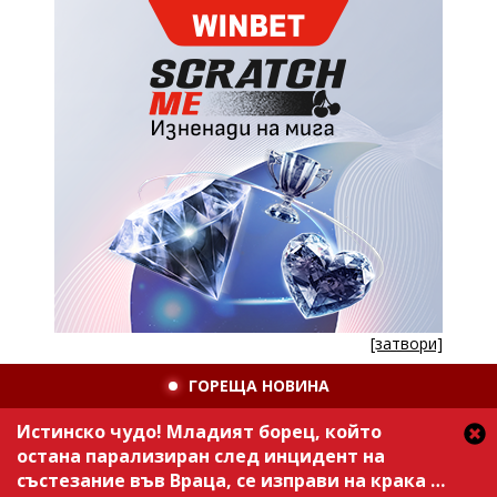
[затвори]
ГОРЕЩА НОВИНА
Истинско чудо! Младият борец, който
остана парализиран след инцидент на
състезание във Враца, се изправи на крака /