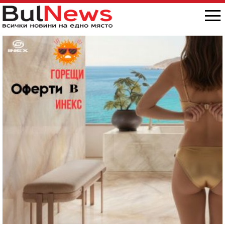
снимка/