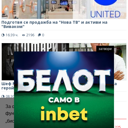
Подготвя се продажба на "Нова ТВ" и активи на
"Виваком"
16:39 ч.
2196
0
затвори
Шеф Манчев пристига в Лом! Местна пицария става
герой на „Кошмари в кухнята“
08:30 ч.
3703
0
За осигуряване на правилното
функциониране на уебсайта ние използваме
КОМЕНТАРИ
„бисквитки“.
Повече информация
kmeto
249
225
30.09.2024, 16:46 часа