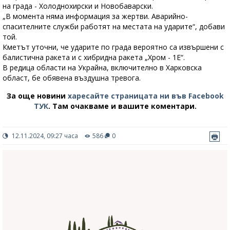
на града - Холоднохирски и Новобаварски.
„В момента няма информация за жертви. Аварийно-
спасителните служби работят на местата на ударите“, добави
той.
Кметът уточни, че ударите по града вероятно са извършени с
балистична ракета и с хибридна ракета „Хром - 1Е“.
В редица области на Украйна, включително в Харковска
област, бе обявена въздушна тревога.
За още новини
харесайте страницата ни във Facebook
ТУК
.
Там очакваме и вашите коментари.
12.11.2024, 09:27 часа
586
0