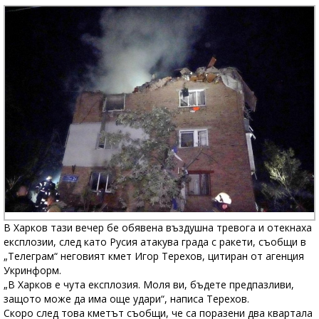
В Харков тази вечер бе обявена въздушна тревога и отекнаха
експлозии, след като Русия атакува града с ракети, съобщи в
„Телеграм“ неговият кмет Игор Терехов, цитиран от агенция
Укринформ.
„В Харков е чута експлозия. Моля ви, бъдете предпазливи,
защото може да има още удари“, написа Терехов.
Скоро след това кметът съобщи, че са поразени два квартала