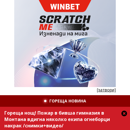
[затвори]
ГОРЕЩА НОВИНА
Гореща нощ! Пожар в бивша гимназия в
Монтана вдигна няколко екипа огнеборци
накрак /снимки+видео/