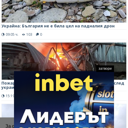
Украйна: България не е била цел на падналия дрон
09:05 ч.
103
0
затвори
Пожар в рафинерия в Краснодарския край в Русия след
украински удар с дронове
15:19 ч.
172
0
За осигуряване на правилното