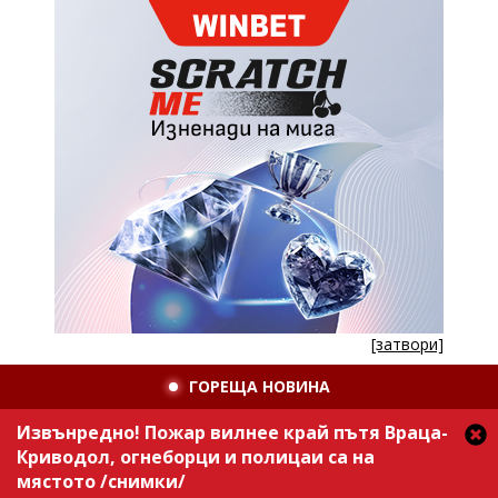
[затвори]
ГОРЕЩА НОВИНА
Извънредно! Пожар вилнее край пътя Враца-
Криводол, огнеборци и полицаи са на
мястото /снимки/