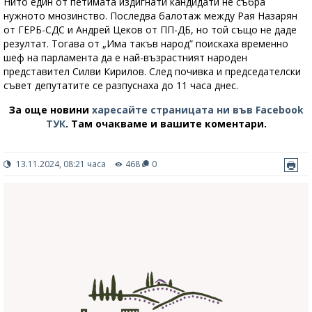
Нито един от петимата издигнати кандидати не събра
нужното мнозинство. Последва балотаж между Рая Назарян
от ГЕРБ-СДС и Андрей Цеков от ПП-ДБ, но той също не даде
резултат. Тогава от „Има такъв народ” поискаха временно
шеф на парламента да е най-възрастният народен
представител Силви Кирилов. След почивка и председателски
съвет депутатите се разпуснаха до 11 часа днес.
За още новини
харесайте страницата ни във Facebook
ТУК
.
Там очакваме и вашите коментари.
13.11.2024, 08:21 часа
468
0