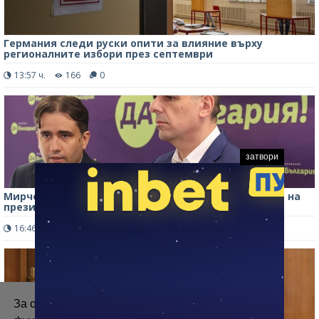
Германия следи руски опити за влияние върху
регионалните избори през септември
13:57 ч.
166
0
затвори
Мирчев: С ПП гледаме в една посока по отношение на
президентските избори
16:46 ч.
286
0
За осигуряване на правилното