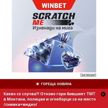
[затвори]
ГОРЕЩА НОВИНА
Какво се случва?! Отново гори бившият ТМТ
в Монтана, полицаи и огнеборци са на място
/снимки+видео/