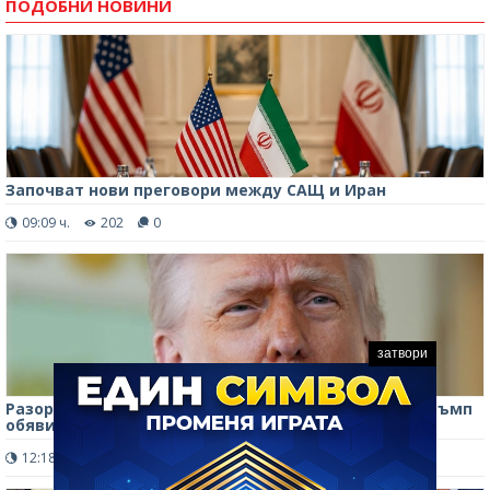
ПОДОБНИ НОВИНИ
Започват нови преговори между САЩ и Иран
09:09 ч.
202
0
затвори
Разоръжаване на „Хамас“ или политически ход: Тръмп
обяви историческа сделка
12:18 ч.
220
0