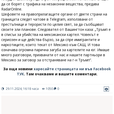
да се борят с трафика на незаконни вещества, предава
RadarOnline.
Шефовете на правоприлагащите органи от двете страни на
границата следят чатове в Telegram, използвани от
престъпници и терористи по целия свят, за да съобщават
своите зли планове. Следовател от Вашингтон каза: „Тръмп е
в списък за убийства на мексикански картел. Човекът е
сериозен и ще действа бързо, за да спре имигрантите и
наркотиците, които текат от Мексико към САЩ. И това
означава огромна парична загуба за картелите на юг. Имаше
много разговори, прихванати от нас и нашите партньори в
Мексико за заговор за отстраняване на г-н Тръмп”.
За още новини
харесайте страницата ни във Facebook
ТУК
.
Там очакваме и вашите коментари.
29.11.2024, 16:18 часа
1050
0