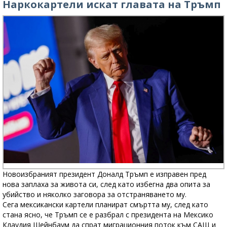
Наркокартели искат главата на Тръмп
Новоизбраният президент Доналд Тръмп е изправен пред
нова заплаха за живота си, след като избегна два опита за
убийство и няколко заговора за отстраняването му.
Сега мексикански картели планират смъртта му, след като
стана ясно, че Тръмп се е разбрал с президента на Мексико
Клаудия Шейнбаум да спрат миграционния поток към САЩ и