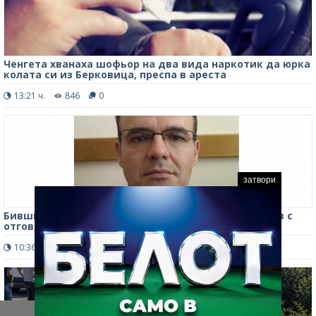
Ченгета хванаха шофьор на два вида наркотик да юрка
колата си из Берковица, преспа в ареста
13:21 ч.
846
0
затвори
Бившият директор на РДГ-Берковица Георги Ранов с
отговор на обвиненията от ИАГ
10:36 ч.
1618
1