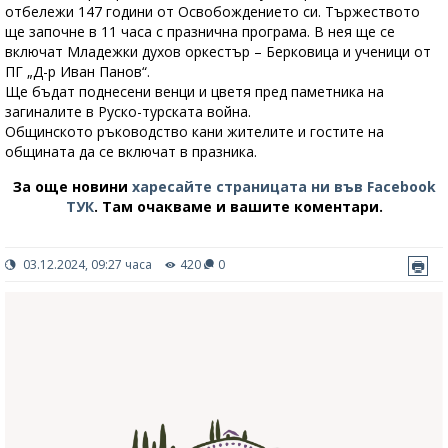
отбележи 147 години от Освобождението си. Тържеството
ще започне в 11 часа с празнична програма. В нея ще се
включат Младежки духов оркестър – Берковица и ученици от
ПГ „Д-р Иван Панов“.
Ще бъдат поднесени венци и цветя пред паметника на
загиналите в Руско-турската война.
Общинското ръководство кани жителите и гостите на
общината да се включат в празника.
За още новини
харесайте страницата ни във Facebook
ТУК
.
Там очакваме и вашите коментари.
03.12.2024, 09:27 часа
420
0