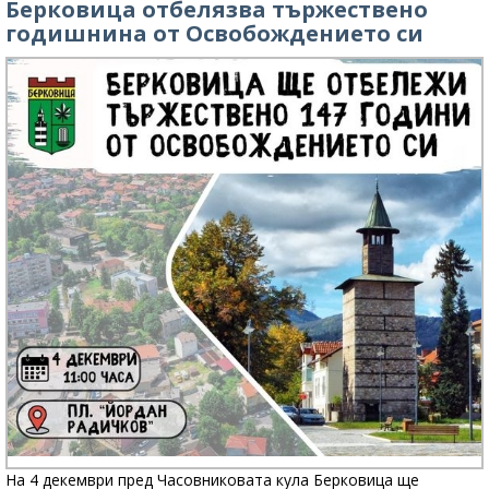
Берковица отбелязва тържествено
годишнина от Освобождението си
На 4 декември пред Часовниковата кула Берковица ще