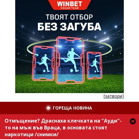
[затвори]
ГОРЕЩА НОВИНА
Отмъщение? Драснаха клечката на "Ауди"-
то на мъж във Враца, в основата стоят
наркотици /снимки/