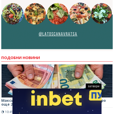
ПОДОБНИ НОВИНИ
затвори
Максималният осигурителен доход остава 2300 евро
още 2 години
10:45 ч.
440
0