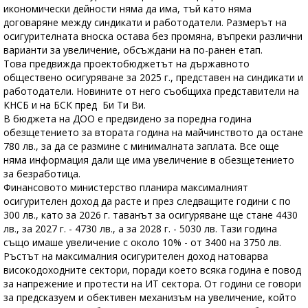
икономически дейности няма да има, тъй като няма
договаряне между синдикати и работодатели. Размерът на
осигурителната вноска остава без промяна, въпреки различни
варианти за увеличение, обсъждани на по-ранен етап.
Това предвижда проектобюджетът на държавното
обществено осигуряване за 2025 г., представен на синдикати и
работодатели. Новините от него съобщиха представители на
КНСБ и на БСК пред Би Ти Ви.
В бюджета на ДОО е предвидено за поредна година
обезщетението за втората година на майчинството да остане
780 лв., за да се размине с минималната заплата. Все още
няма информация дали ще има увеличение в обезщетението
за безработица.
Финансовото министерство планира максималният
осигурителен доход да расте и през следващите години с по
300 лв., като за 2026 г. таванът за осигуряване ще стане 4430
лв., за 2027 г. - 4730 лв., а за 2028 г. - 5030 лв. Тази година
също имаше увеличение с около 10% - от 3400 на 3750 лв.
Ръстът на максималния осигурителен доход натоварва
високодоходните сектори, поради което всяка година е повод
за напрежение и протести на ИТ сектора. От години се говори
за предсказуем и обективен механизъм на увеличение, който