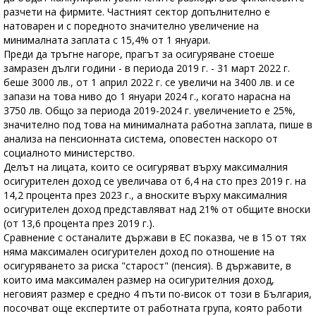
разчети на фирмите. Частният сектор допълнително е
натоварен и с поредното значително увеличение на
минималната заплата с 15,4% от 1 януари.
Преди да тръгне нагоре, прагът за осигуряване стоеше
замразен дълги години - в периода 2019 г. - 31 март 2022 г.
беше 3000 лв., от 1 април 2022 г. се увеличи на 3400 лв. и се
запази на това ниво до 1 януари 2024 г., когато нарасна на
3750 лв. Общо за периода 2019-2024 г. увеличението е 25%,
значително под това на минималната работна заплата, пише в
анализа на пенсионната система, оповестен наскоро от
социалното министерство.
Делът на лицата, които се осигуряват върху максималния
осигурителен доход се увеличава от 6,4 на сто през 2019 г. на
14,2 процента през 2023 г., а вноските върху максималния
осигурителен доход представляват над 21% от общите вноски
(от 13,6 процента през 2019 г.).
Сравнение с останалите държави в ЕС показва, че в 15 от тях
няма максимален осигурителен доход по отношение на
осигуряването за риска "старост" (пенсия). В държавите, в
които има максимален размер на осигурителния доход,
неговият размер е средно 4 пъти по-висок от този в България,
посочват още експертите от работната група, която работи