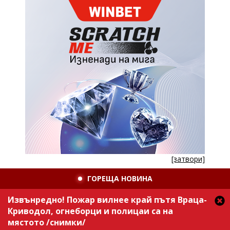
[затвори]
ГОРЕЩА НОВИНА
Извънредно! Пожар вилнее край пътя Враца-
Криводол, огнеборци и полицаи са на
мястото /снимки/