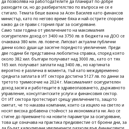
да позволява на работодателите да планират по-добре
разходите си, но до разбирателство по въпроса не се е
стигало. Темата беше важна за Асен Василев като финансов
министър, като по негово време бяха и най-острите спорове
какво да се прави с горния праг за осигуряване.
Само тази година от увеличението на максималния
осигурителен доход от 3400 на 3750 лв. в бюджета на ДОО се
очакваха 380 млн. лв. повече. Липсват актуални публични
данни колко души ще засегне поредното увеличение. Преди
две години бе представена любопитна справка, според която
около 382 хил. българи получават над 3000 лв., като от тях
165 хил. получават заплати над 3400 лв., но картината
вероятно е различна в момента, тъй като междувременно
средната заплата в ИТ сектора достигна 5127 лв. по данни за
третото тримесечие на 2024 г. Максималният осигурителен
доход засяга и работещите в здравеопазването, държавното
управление, консултантските услуги и финансовия сектор.
От ИТ сектора протестират срещу увеличението, защото
смятат, че то наказва компании, които са изцяло на светло и
носят висока добавена стойност за икономиката ни. Ако се
стигне до приемането на новите параметри за осигуряване,
това ще означава на практика предизвестие от броени дни, за
да бъдат калкулирани увеличените разходи във финансовите