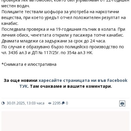
местен водач.
Полицаите тествали шофьора за употреба на наркотични
вещества, при което уредът отчел положителен резултат на
канабис.
Последвала проверка и на 19-годишния пътник в колата. При
личния обиск, ченгетата открили у пасажера топче канабис.
Двамата младежи са задържани за срок до 24 часа.
По случая е образувано бързо полицейско производство по
чл. 343б ал.3 и ДП № 117/25г. по 354а ал.3 НК.
*Снимката е илюстративна
За още новини
харесайте страницата ни във Facebook
ТУК
.
Там очакваме и вашите коментари.
30.01.2025, 13:03 часа
2295
0