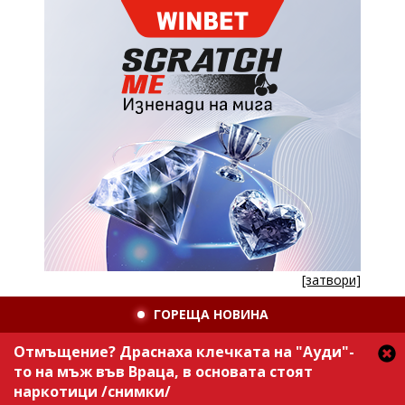
[затвори]
ГОРЕЩА НОВИНА
Отмъщение? Драснаха клечката на "Ауди"-
то на мъж във Враца, в основата стоят
наркотици /снимки/