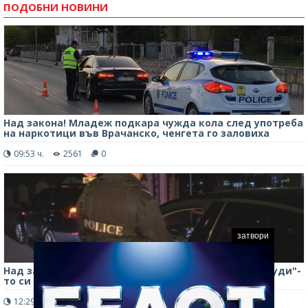
ПОДОБНИ НОВИНИ
Над закона! Младеж подкара чужда кола след употреба
на наркотици във Врачанско, ченгета го заловиха
09:53 ч.
2561
0
затвори
Над закона! Мъж седна дрогиран зад волана на "Ауди"-
то си във Врачанско, ченгета го арестуваха
12:29 ч.
2104
0