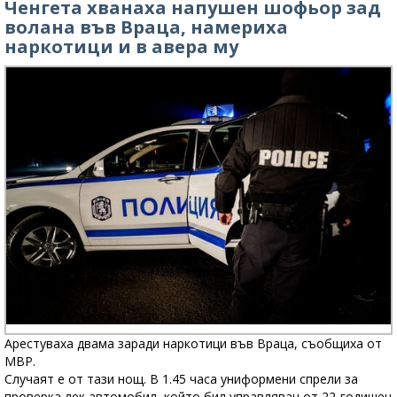
Ченгета хванаха напушен шофьор зад
волана във Враца, намериха
наркотици и в авера му
Арестуваха двама заради наркотици във Враца, съобщиха от
МВР.
Случаят е от тази нощ. В 1.45 часа униформени спрели за
проверка лек автомобил, който бил управляван от 22-годишен