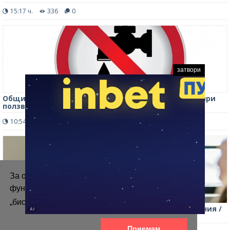
15:17 ч.
336
0
затвори
Община Мездра въвежда временни ограничения при
ползването на вода за непитейни нужди
10:54 ч.
319
0
За осигуряване на правилното
функциониране на уебсайта ние използваме
„бисквитки“.
Повече информация
Община Мездра провежда информационна кампания /
снимки/
Приемам