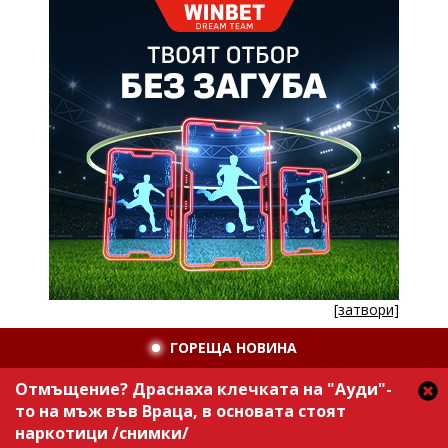
[затвори]
ГОРЕЩА НОВИНА
Отмъщение? Драснаха клечката на "Ауди"-
то на мъж във Враца, в основата стоят
наркотици /снимки/