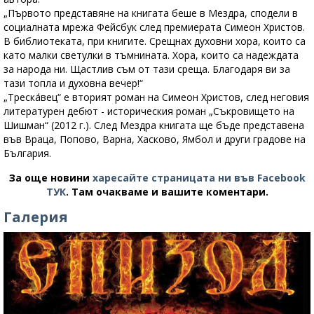
„Първото представяне на книгата беше в Мездра, сподели в
социалната мрежа Фейсбук след премиерата Симеон Христов.
В библиотеката, при книгите. Срещнах духовни хора, които са
като малки светулки в тъмнината. Хора, които са надеждата
за народа ни. Щастлив съм от тази среща. Благодаря ви за
тази топла и духовна вечер!“
„Треска́вец“ е вторият роман на Симеон Христов, след неговия
литературен дебют - историческия роман „Съкровището на
Шишман“ (2012 г.). След Мездра книгата ще бъде представена
във Враца, Попово, Варна, Хасково, Ямбол и други градове на
България.
За още новини
харесайте страницата ни във Facebook
ТУК
.
Там очакваме и вашите коментари.
Галерия