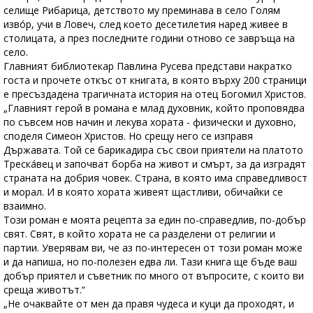
селище Рибарица, детството му преминава в село Голям
изво́р, учи в Ловеч, след което десетилетия наред живее в
столицата, а през последните години отново се завръща на
село.
Главният библиотекар Павлина Русева представи накратко
госта и прочете откъс от книгата, в която върху 200 страници
е пресъздадена трагичната история на отец Богомил Христов.
„Главният герой в романа е млад духовник, който проповядва
по съвсем нов начин и лекува хората - физически и духовно,
споделя Симеон Христов. Но срещу него се изправя
Държавата. Той се барикадира със свои приятели на платото
Треска́вец и започват борба на живот и смърт, за да изградят
страната на добрия човек. Страна, в която има справедливост
и морал. И в която хората живеят щастливи, обичайки се
взаимно.
Този роман е моята рецепта за един по-справедлив, по-добър
свят. Свят, в който хората не са разделени от религии и
партии. Уверявам ви, че аз по-интересен от този роман може
и да напиша, но по-полезен едва ли. Тази книга ще бъде ваш
добър приятел и съветник по много от въпросите, с които ви
среща животът.“
„Не очаквайте от мен да правя чудеса и куци да проходят, и