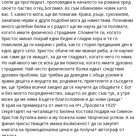
слепи да прогледнат, проповядва в началото на романа пред
своето паство отец Богомил. Аз съм обикновен човек като
вас. С каквото мога, ще ви помагам. Крака, ръце, сухожилия,
захапани нерви и други подобни мога да намествам. Познавам
много целебни билки и с радост ще ви науча да ги ползвате,
когато имате физическо страдание. Спомнете си, когато
Христос минал покрай едни бедни и гладни хора и те го
помолили да ги нахрани с риба, както сторил предишния ден в
едно друго село. Христос обаче не им хванал риба, а ги научил
как сами да си хващат, за да не гладуват, когато него го няма.
Но най-много ми се иска да ви помогна, когато имате духовно
страдание. Най-често физическите болки идват следствие
духовен проблем. Ще трябва да доведем с общи усилия в
храма децата и внуците ви, роднините, приятелите и съседите
ви, ще трябва всички заедно да се научите да общувате с Бог
и без моето посредничество, защото аз днес съм тук, а утре
може да ме няма Бъдете благословени и до нови срещи.“
В края на премиерата от името на НЧ „Просвета 1925“
секретарят на читалището Биляна Костова подари на Симеон
Христов бутилка вино и му пожела нови творчески успехи. А за
финал присъстващите имаха възможност да си закупят
книгата на промоционална цена и да получат автограф от
автора.