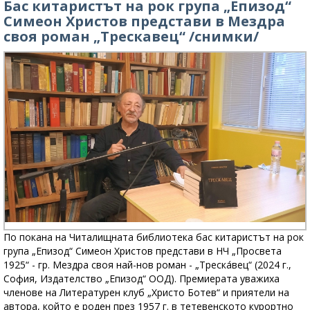
Бас китаристът на рок група „Епизод“
Симеон Христов представи в Мездра
своя роман „Трескавец“ /снимки/
По покана на Читалищната библиотека бас китаристът на рок
група „Епизод“ Симеон Христов представи в НЧ „Просвета
1925“ - гр. Мездра своя най-нов роман - „Треска́вец“ (2024 г.,
София, Издателство „Епизод“ ООД). Премиерата уважиха
членове на Литературен клуб „Христо Ботев“ и приятели на
автора, който е роден през 1957 г. в тетевенското курортно