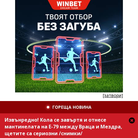
[затвори]
ГОРЕЩА НОВИНА
Извънредно! Кола се завъртя и отнесе
мантинелата на Е-79 между Враца и Мездра,
щетите са сериозни /снимки/