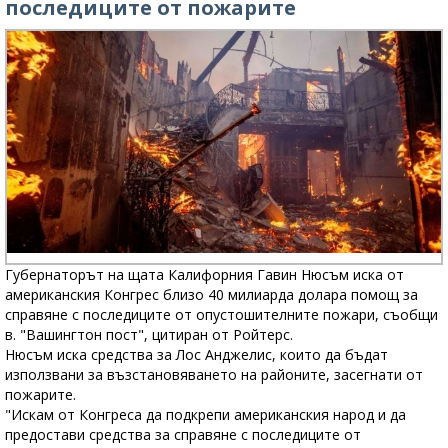
последиците от пожарите
Губернаторът на щата Калифорния Гавин Нюсъм иска от
американския Конгрес близо 40 милиарда долара помощ за
справяне с последиците от опустошителните пожари, съобщи
в. "Вашингтон пост", цитиран от Ройтерс.
Нюсъм иска средства за Лос Анджелис, които да бъдат
използвани за възстановяването на районите, засегнати от
пожарите.
"Искам от Конгреса да подкрепи американския народ и да
предостави средства за справяне с последиците от