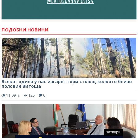
ПОДОБНИ НОВИНИ
Всяка година у нас изгарят гори с площ колкото близо
половин Витоша
11:09 ч.
125
0
затвори