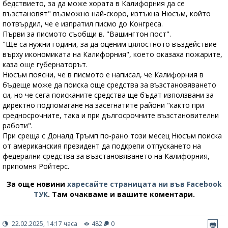
бедствието, за да може хората в Калифорния да се
възстановят" възможно най-скоро, изтъкна Нюсъм, който
потвърдил, че е изпратил писмо до Конгреса.
Първи за писмото съобщи в. "Вашингтон пост".
"Ще са нужни години, за да оценим цялостното въздействие
върху икономиката на Калифорния", което оказаха пожарите,
каза още губернаторът.
Нюсъм поясни, че в писмото е написал, че Калифорния в
бъдеще може да поиска още средства за възстановяването
си, но че сега поисканите средства ще бъдат използвани за
директно подпомагане на засегнатите райони "както при
средносрочните, така и при дългосрочните възстановителни
работи".
При среща с Доналд Тръмп по-рано този месец Нюсъм поиска
от американския президент да подкрепи отпускането на
федерални средства за възстановяването на Калифорния,
припомня Ройтерс.
За още новини
харесайте страницата ни във Facebook
ТУК
.
Там очакваме и вашите коментари.
22.02.2025, 14:17 часа
482
0