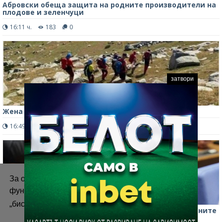
Абровски обеща защита на родните производители на
плодове и зеленчуци
16:11 ч.
183
0
затвори
Жена загина при падане от било в Стара планина
16:49 ч.
412
0
За осигуряване на правилното
функциониране на уебсайта ние използваме
„бисквитки“.
Повече информация
Демерджиев сезира Сметната палата заради частните
полети и имуществото на Делян Пеевски