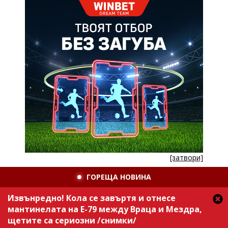
[затвори]
ГОРЕЩА НОВИНА
Извънредно! Кола се завъртя и отнесе
мантинелата на Е-79 между Враца и Мездра,
щетите са сериозни /снимки/