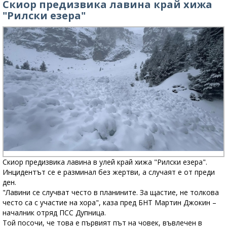
Скиор предизвика лавина край хижа
"Рилски езера"
Скиор предизвика лавина в улей край хижа "Рилски езера".
Инцидентът се е разминал без жертви, а случаят е от преди
ден.
"Лавини се случват често в планините. За щастие, не толкова
често са с участие на хора", каза пред БНТ Мартин Джокин –
началник отряд ПСС Дупница.
Той посочи, че това е първият път на човек, въвлечен в