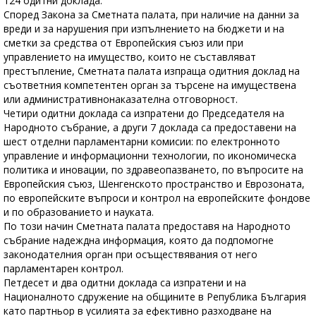
124 одитни доклада.
Според Закона за Сметната палата, при наличие на данни за
вреди и за нарушения при изпълнението на бюджети и на
сметки за средства от Европейския съюз или при
управлението на имущество, които не съставляват
престъпление, Сметната палата изпраща одитния доклад на
съответния компетентен орган за търсене на имуществена
или административнонаказателна отговорност.
Четири одитни доклада са изпратени до Председателя на
Народното събрание, а други 7 доклада са предоставени на
шест отделни парламентарни комисии: по електронното
управление и информационни технологии, по икономическа
политика и иновации, по здравеопазването, по въпросите на
Европейския съюз, Шенгенското пространство и Еврозоната,
по европейските въпроси и контрол на европейските фондове
и по образованието и науката.
По този начин Сметната палата предоставя на Народното
събрание надеждна информация, която да подпомогне
законодателния орган при осъществявания от него
парламентарен контрол.
Петдесет и два одитни доклада са изпратени и на
Националното сдружение на общините в Република България
като партньор в усилията за ефективно разходване на