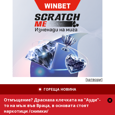
[затвори]
ГОРЕЩА НОВИНА
Отмъщение? Драснаха клечката на "Ауди"-
то на мъж във Враца, в основата стоят
наркотици /снимки/