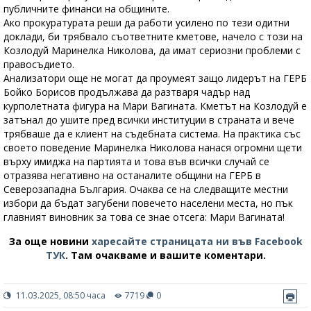
публичните финанси на общините.
Ако прокуратурата реши да работи усилено по тези одитни
доклади, би трябвало съответните кметове, начело с този на
Козлодуй Маринелка Николова, да имат сериозни проблеми с
правосъдието.
Анализатори още не могат да проумеят защо лидерът на ГЕРБ
Бойко Борисов продължава да разтваря чадър над
курполетната фигура на Мари Вагината. Кметът на Козлодуй е
затънал до ушите пред всички институции в страната и вече
трябваше да е клиент на съдебната система. На практика със
своето поведение Маринелка Николова нанася огромни щети
върху имиджа на партията и това във всички случай се
отразява негативно на останалите общини на ГЕРБ в
Северозападна България. Очаква се на следващите местни
избори да бъдат загубени повечето населени места, но пък
главният виновник за това се знае отсега: Мари Вагината!
За още новини
харесайте страницата ни във Facebook
ТУК
.
Там очакваме и вашите коментари.
11.03.2025, 08:50 часа
7719
0