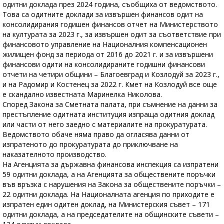
одитни доклада през 2024 година, съобщиха от ведомството.
Това са одитните доклади за извършен финансов одит на
консолидирания годишен финансов отчет на Министерството
на културата за 2023 г., за извършен одит за съответствие при
финансовото управление на Националния компенсационен
жилищен фонд за периода от 2016 до 2021 г. и за извършени
финансови одити на консолидираните годишни финансови
отчети на четири общини – Благоевград и Козлодуй за 2023 г.,
и на Радомир и Костенец за 2022 г. Кмет на Козлодуй все още
е скандално известната Маринелка Николова.
Според Закона за Сметната палата, при съмнение на данни за
престъпление одитната институция изпраща одитния доклад
или части от него заедно с материалите на прокуратурата.
Ведомството обаче няма право да огласява данни от
изпратеното до прокуратурата до приключване на
наказателното производство.
На Агенцията за държавна финансова инспекция са изпратени
59 одитни доклада, а на Агенцията за обществените поръчки
във връзка с нарушения на Закона за обществените поръчки –
22 одитни доклада. На Националната агенция по приходите е
изпратен един одитен доклад, на Министерския съвет – 171
одитни доклада, а на председателите на общинските съвети –