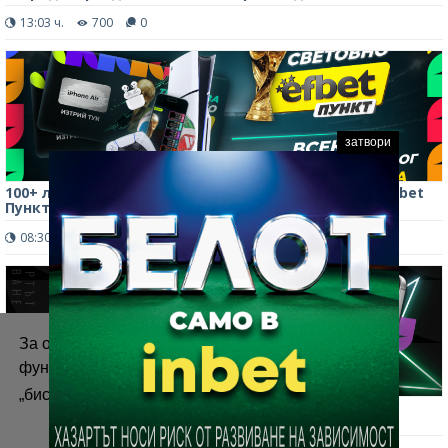
13:03 ч.
700
0
затвори
100+ локации влизат в играта за Мондиал 2026 с efbet
Пункт
08:30 ч.
1010
0
За осигуряване на правилното
функциониране на уебсайта ние използваме
„бисквитки“.
Повече информация
Изненада преди Мондиал 2026: efbet.com събира
спортни и казино играчи в една обща надпревара
Приемам