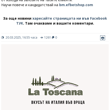
Научи повече и кандидатствай на
bm.efbetshop.com
За още новини
харесайте страницата ни във Facebook
ТУК
.
Там очакваме и вашите коментари.
20.03.2025, 16:55 часа
1261
0