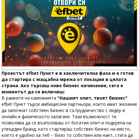
Проектът efbet Пункт е в заключителна фаза и e готов
да стартира с мащабна мрежа от локации в цялата
страна. Ако търсиш ново бизнес начинание, сега е
моментът да се включиш:
В рамките на кампанията
"Нашият опит, твоят бизнес"
efbet Пункт търси амбициозни партньори, които имат желание
да започнат собствен бизнес в сътрудничество с лидер в
онлайн и физическото залагане. Тази възможност ти
позволява да се възползваш от богатия опит и подкрепа на
утвърден бранд, като стартираш собствен бизнес на място,
което е удобно за теб – било то собствен или нает, стига да