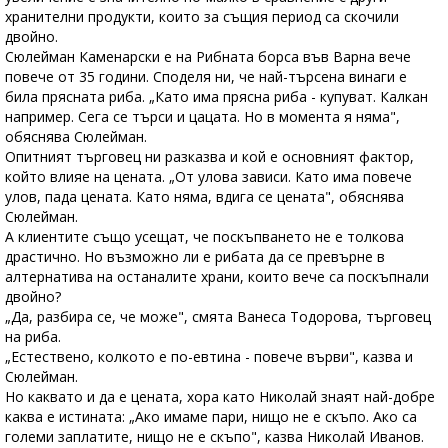
хранителни продукти, които за същия период са скочили
двойно.
Сюлейман Каменарски е на Рибната борса във Варна вече
повече от 35 години. Споделя ни, че най-търсена винаги е
била прясната риба. „Като има прясна риба - купуват. Калкан
например. Сега се търси и цацата. Но в момента я няма",
обяснява Сюлейман.
Опитният търговец ни разказва и кой е основният фактор,
който влияе на цената. „От улова зависи. Като има повече
улов, пада цената. Като няма, вдига се цената", обяснява
Сюлейман.
А клиентите също усещат, че поскъпването не е толкова
драстично. Но възможно ли е рибата да се превърне в
алтернатива на останалите храни, които вече са поскъпнали
двойно?
„Да, разбира се, че може", смята Ванеса Тодорова, търговец
на риба.
„Естествено, колкото е по-евтина - повече върви", казва и
Сюлейман.
Но каквато и да е цената, хора като Николай знаят най-добре
каква е истината: „Ако имаме пари, нищо не е скъпо. Ако са
големи заплатите, нищо не е скъпо", казва Николай Иванов.