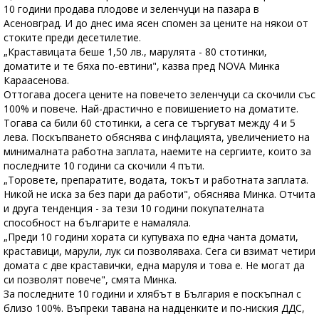
10 години продава плодове и зеленчуци на пазара в
Асеновград. И до днес има ясен спомен за цените на някои от
стоките преди десетилетие.
„Краставицата беше 1,50 лв., марулята - 80 стотинки,
доматите и те бяха по-евтини", казва пред NOVA Минка
Караасенова.
Оттогава досега цените на повечето зеленчуци са скочили със
100% и повече. Най-драстично е повишението на доматите.
Тогава са били 60 стотинки, а сега се търгуват между 4 и 5
лева. Поскъпването обяснява с инфлацията, увеличението на
минималната работна заплата, наемите на сергиите, които за
последните 10 години са скочили 4 пъти.
„Торовете, препаратите, водата, токът и работната заплата.
Никой не иска за без пари да работи", обяснява Минка. Отчита
и друга тенденция - за тези 10 години покупателната
способност на българите е намаляла.
„Преди 10 години хората си купуваха по една чанта домати,
краставици, марули, лук си позволяваха. Сега си взимат четири
домата с две краставички, една маруля и това е. Не могат да
си позволят повече", смята Минка.
За последните 10 години и хлябът в България е поскъпнал с
близо 100%. Въпреки тавана на надценките и по-ниския ДДС,