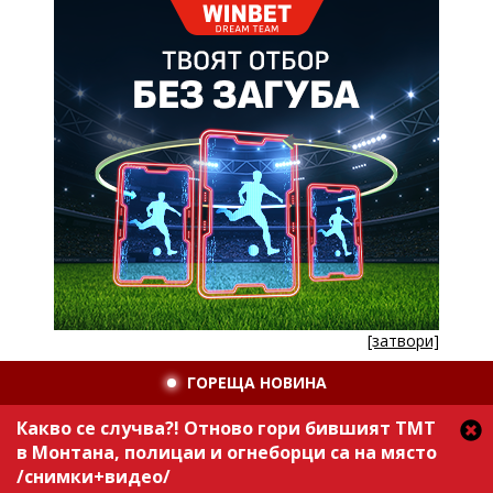
[затвори]
ГОРЕЩА НОВИНА
Какво се случва?! Отново гори бившият ТМТ
в Монтана, полицаи и огнеборци са на място
/снимки+видео/