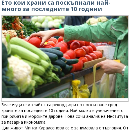
Ето кои храни са поскъпнали най-
много за последните 10 години
Зеленчуците и хлябът са рекордьори по поскъпване сред
храните за последните 10 години. Най-малко е увеличението
при рибата и морските дарове. Това сочи анализ на Института
за пазарна икономика.
Цял живот Минка Караасенова се е занимавала с търговия. От