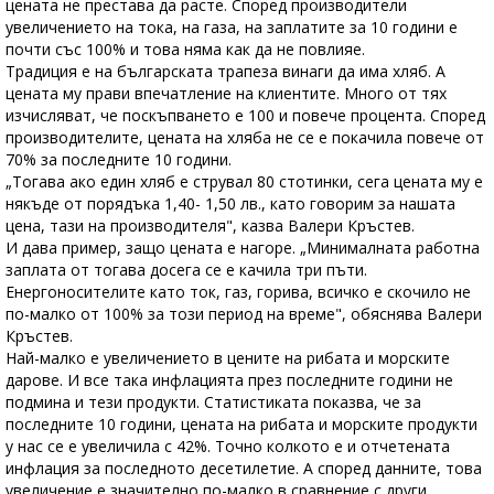
цената не престава да расте. Според производители
увеличението на тока, на газа, на заплатите за 10 години е
почти със 100% и това няма как да не повлияе.
Традиция е на българската трапеза винаги да има хляб. А
цената му прави впечатление на клиентите. Много от тях
изчисляват, че поскъпването е 100 и повече процента. Според
производителите, цената на хляба не се е покачила повече от
70% за последните 10 години.
„Тогава ако един хляб е струвал 80 стотинки, сега цената му е
някъде от порядъка 1,40- 1,50 лв., като говорим за нашата
цена, тази на производителя", казва Валери Кръстев.
И дава пример, защо цената е нагоре. „Минималната работна
заплата от тогава досега се е качила три пъти.
Енергоносителите като ток, газ, горива, всичко е скочило не
по-малко от 100% за този период на време", обяснява Валери
Кръстев.
Най-малко е увеличението в цените на рибата и морските
дарове. И все така инфлацията през последните години не
подмина и тези продукти. Статистиката показва, че за
последните 10 години, цената на рибата и морските продукти
у нас се е увеличила с 42%. Точно колкото е и отчетената
инфлация за последното десетилетие. А според данните, това
увеличение е значително по-малко в сравнение с други