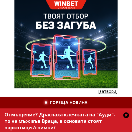
[затвори]
ГОРЕЩА НОВИНА
Отмъщение? Драснаха клечката на "Ауди"-
то на мъж във Враца, в основата стоят
наркотици /снимки/