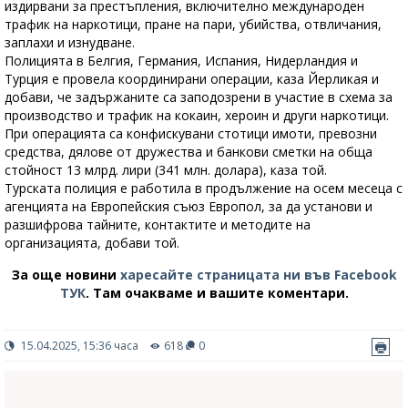
издирвани за престъпления, включително международен
трафик на наркотици, пране на пари, убийства, отвличания,
заплахи и изнудване.
Полицията в Белгия, Германия, Испания, Нидерландия и
Турция е провела координирани операции, каза Йерликая и
добави, че задържаните са заподозрени в участие в схема за
производство и трафик на кокаин, хероин и други наркотици.
При операцията са конфискувани стотици имоти, превозни
средства, дялове от дружества и банкови сметки на обща
стойност 13 млрд. лири (341 млн. долара), каза той.
Турската полиция е работила в продължение на осем месеца с
агенцията на Европейския съюз Европол, за да установи и
разшифрова тайните, контактите и методите на
организацията, добави той.
За още новини
харесайте страницата ни във Facebook
ТУК
.
Там очакваме и вашите коментари.
15.04.2025, 15:36 часа
618
0