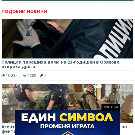
ПОДОБНИ НОВИНИ
Полицаи тарашиха дома на 23-годишен в Оряхово,
откриха дрога
10:28 ч.
1289
0
затвори
Агенти под прикритие са разкрили лабораторията за
фентанил във "Факултета"