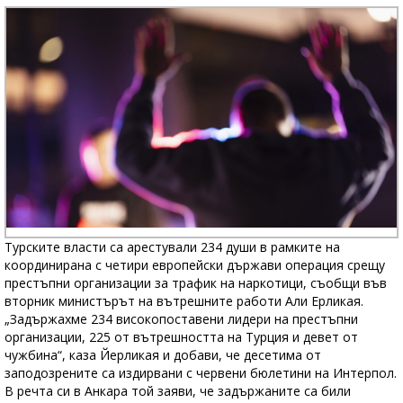
Турските власти са арестували 234 души в рамките на
координирана с четири европейски държави операция срещу
престъпни организации за трафик на наркотици, съобщи във
вторник министърът на вътрешните работи Али Ерликая.
„Задържахме 234 високопоставени лидери на престъпни
организации, 225 от вътрешността на Турция и девет от
чужбина“, каза Йерликая и добави, че десетима от
заподозрените са издирвани с червени бюлетини на Интерпол.
В речта си в Анкара той заяви, че задържаните са били