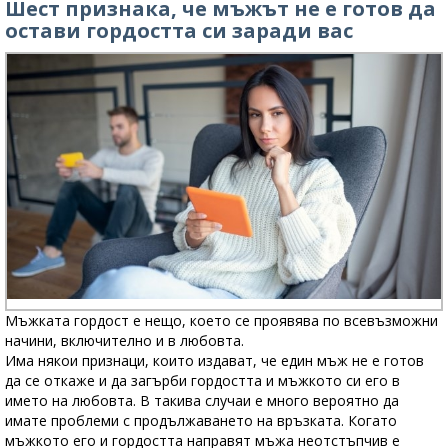
Шест признака, че мъжът не е готов да
остави гордостта си заради вас
Мъжката гордост е нещо, което се проявява по всевъзможни
начини, включително и в любовта.
Има някои признаци, които издават, че един мъж не е готов
да се откаже и да загърби гордостта и мъжкото си его в
името на любовта. В такива случаи е много вероятно да
имате проблеми с продължаването на връзката. Когато
мъжкото его и гордостта направят мъжа неотстъпчив е