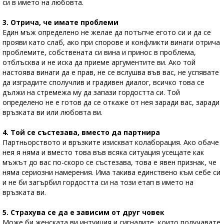
си в името на любовта.
3. Отрича, че имате проблеми
Един мъж определено не желае да потъпче егото си и да се
прояви като слаб, ако при спорове и конфликти винаги отрича
проблемите, собствената си вина и принос в проблема,
отблъсква и не иска да приеме аргументите ви. Ако той
настоява винаги да е прав, не се вслушва във вас, не успявате
да изградите сполучлив и градивен диалог, всичко това се
дължи на стремежа му да запази гордостта си. Той
определено не е готов да се откаже от нея заради вас, заради
връзката ви или любовта ви.
4. Той се състезава, вместо да партнира
Партньорството и връзките изискват колаборация. Ако обаче
нея я няма и вместо това във всяка ситуация усещате как
мъжът до вас по-скоро се състезава, това е явен признак, че
няма сериозни намерения. Има такива единствено към себе си
и не би загърбил гордостта си на този етап в името на
връзката ви.
5. Страхува се да е зависим от друг човек
Може би женската ви интуиция и сигналите, които получавате