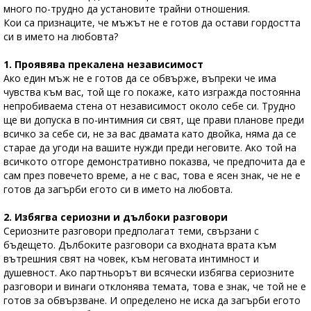
много по-трудно да установите трайни отношения.
Кои са признаците, че мъжът не е готов да остави гордостта
си в името на любовта?
1. Проявява прекалена независимост
Ако един мъж не е готов да се обвърже, въпреки че има
чувства към вас, той ще го покаже, като изгражда постоянна
непробиваема стена от независимост около себе си. Трудно
ще ви допуска в по-интимния си свят, ще прави планове преди
всичко за себе си, не за вас двамата като двойка, няма да се
старае да угоди на вашите нужди преди неговите. Ако той на
всичкото отгоре демонстративно показва, че предпочита да е
сам през повечето време, а не с вас, това е ясен знак, че не е
готов да загърби егото си в името на любовта.
2. Избягва сериозни и дълбоки разговори
Сериозните разговори предполагат теми, свързани с
бъдещето. Дълбоките разговори са входната врата към
вътрешния свят на човек, към неговата интимност и
душевност. Ако партньорът ви всячески избягва сериозните
разговори и винаги отклонява темата, това е знак, че той не е
готов за обвързване. И определено не иска да загърби егото