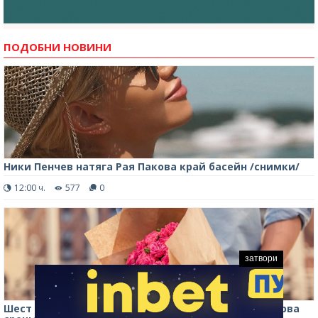
ПОДОБНИ НОВИНИ
Ники Пенчев натяга Рая Пакова край басейн /снимки/
12:00 ч.
577
0
затвори
Шест цветя, които не трябва да подарявате на първа