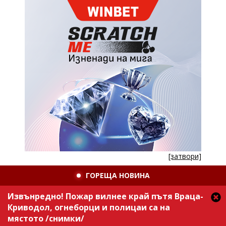
[затвори]
ГОРЕЩА НОВИНА
Извънредно! Пожар вилнее край пътя Враца-
Криводол, огнеборци и полицаи са на
мястото /снимки/