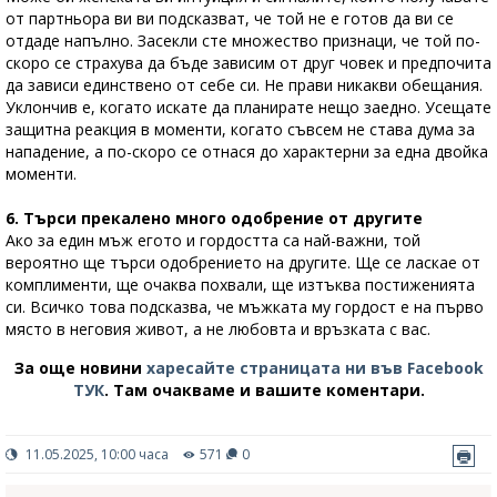
от партньора ви ви подсказват, че той не е готов да ви се
отдаде напълно. Засекли сте множество признаци, че той по-
скоро се страхува да бъде зависим от друг човек и предпочита
да зависи единствено от себе си. Не прави никакви обещания.
Уклончив е, когато искате да планирате нещо заедно. Усещате
защитна реакция в моменти, когато съвсем не става дума за
нападение, а по-скоро се отнася до характерни за една двойка
моменти.
6. Търси прекалено много одобрение от другите
Ако за един мъж егото и гордостта са най-важни, той
вероятно ще търси одобрението на другите. Ще се ласкае от
комплименти, ще очаква похвали, ще изтъква постиженията
си. Всичко това подсказва, че мъжката му гордост е на първо
място в неговия живот, а не любовта и връзката с вас.
За още новини
харесайте страницата ни във Facebook
ТУК
.
Там очакваме и вашите коментари.
11.05.2025, 10:00 часа
571
0