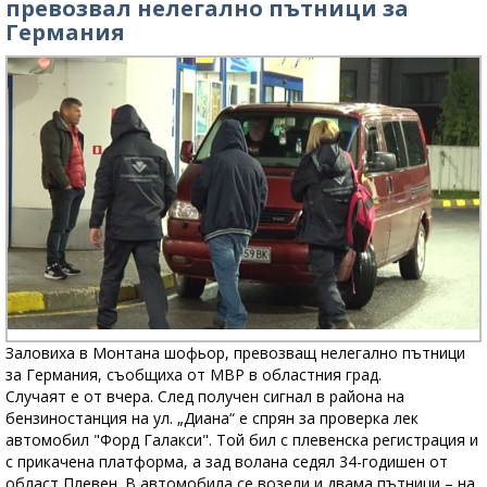
превозвал нелегално пътници за
Германия
Заловиха в Монтана шофьор, превозващ нелегално пътници
за Германия, съобщиха от МВР в областния град.
Случаят е от вчера. След получен сигнал в района на
бензиностанция на ул. „Диана“ е спрян за проверка лек
автомобил "Форд Галакси". Той бил с плевенска регистрация и
с прикачена платформа, а зад волана седял 34-годишен от
област Плевен. В автомобила се возели и двама пътници – на