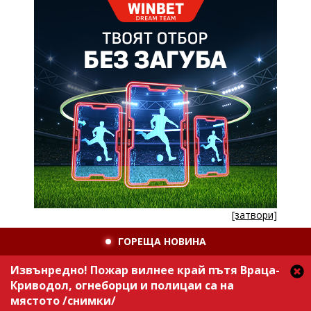
[затвори]
ГОРЕЩА НОВИНА
Извънредно! Пожар вилнее край пътя Враца-
Криводол, огнеборци и полицаи са на
мястото /снимки/