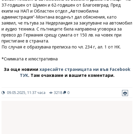
37-годишен от Шумен и 62-годишен от Благоевград. Пред
екипи на НАП и Областен отдел „Автомобилна
администрация“-Монтана водачът дал обяснения, като
заявил, че пътува за Нидерландия за закупуване на автомобил
и аудио техника. С пътниците била направена уговорка за
превоз до Германия срещу сумата от 150 лв. на човек при
пристигане в страната.
По случая е образувана преписка по чл. 234 г, ал. 1 от НК.
*Снимката е илюстративна
За още новини
харесайте страницата ни във Facebook
ТУК
.
Там очакваме и вашите коментари.
09.05.2025, 11:37 часа
3218
0