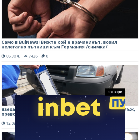
Само в BulNews! Вижте кой е врачанинът, возил
нелегално пътници към Германия /снимка/
08:30 ч.
7426
0
затвори
Взеха книжката и свалиха номерата на колата на мъж,
превозвал хора за пари в Берковица
12:08 ч.
2017
0