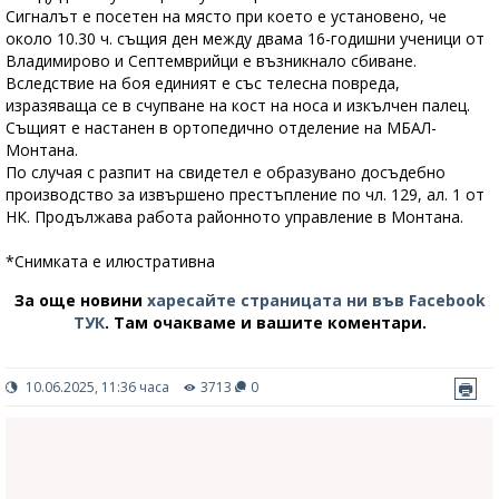
Сигналът е посетен на място при което е установено, че
около 10.30 ч. същия ден между двама 16-годишни ученици от
Владимирово и Септемврийци е възникнало сбиване.
Вследствие на боя единият е със телесна повреда,
изразяваща се в счупване на кост на носа и изкълчен палец.
Същият е настанен в ортопедично отделение на МБАЛ-
Монтана.
По случая с разпит на свидетел е образувано досъдебно
производство за извършено престъпление по чл. 129, ал. 1 от
НК. Продължава работа районното управление в Монтана.
*Снимката е илюстративна
За още новини
харесайте страницата ни във Facebook
ТУК
.
Там очакваме и вашите коментари.
10.06.2025, 11:36 часа
3713
0