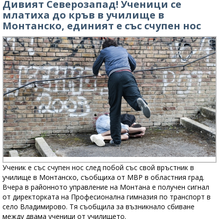
Дивият Северозапад! Ученици се
млатиха до кръв в училище в
Монтанско, единият е със счупен нос
Ученик е със счупен нос след побой със свой връстник в
училище в Монтанско, съобщиха от МВР в областния град.
Вчера в районното управление на Монтана е получен сигнал
от директорката на Професионална гимназия по транспорт в
село Владимирово. Тя съобщила за възникнало сбиване
между двама ученици от училището.