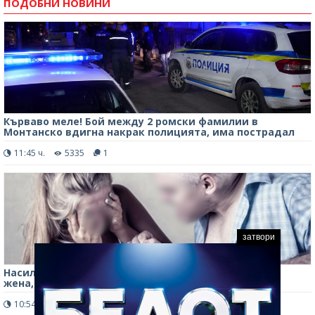
ПОДОБНИ НОВИНИ
Кърваво меле! Бой между 2 ромски фамилии в
Монтанско вдигна накрак полицията, има пострадал
11:45 ч.
5335
1
затвори
Насилие във Врачанско! Дядо тормози младата си
жена, тя се оплака в полицията
10:54 ч.
3686
2