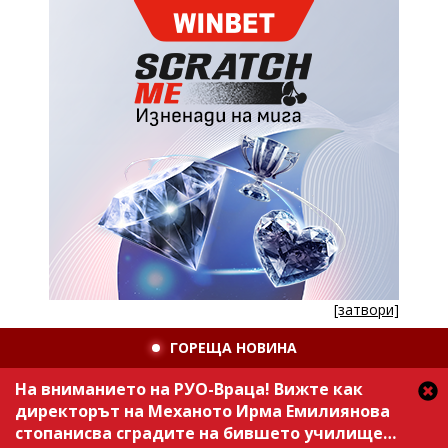
[затвори]
ГОРЕЩА НОВИНА
На вниманието на РУО-Враца! Вижте как
директорът на Механото Ирма Емилиянова
стопанисва сградите на бившето училище