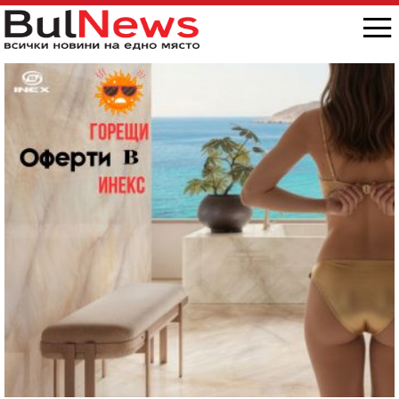
„Антон Иванов“, ситуацията е скандална /
снимки/