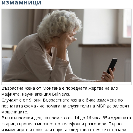
измамници
Възрастна жена от Монтана е поредната жертва на ало
мафията, научи агенция BulNews.
Случаят е от 9 юни. Възрастната жена е била измамена по
познатата схема - че помага на служители на МВР да заловят
мошениците.
Във въпросния ден, за времето от 14 до 16 часа 85-годишната
старица провела множество телефонни разговори. Първо
измамниците ѝ поискали пари, а след това с нея се свързали