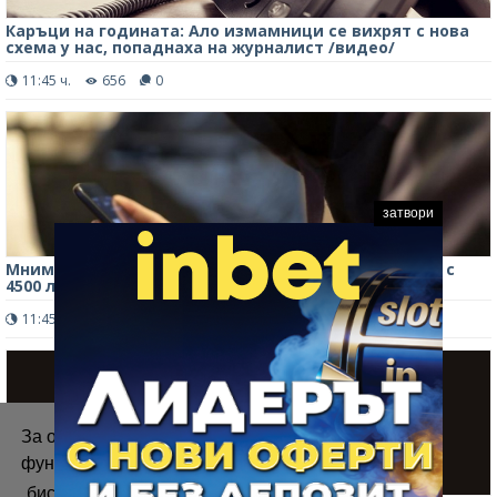
Каръци на годината: Ало измамници се вихрят с нова
схема у нас, попаднаха на журналист /видео/
11:45 ч.
656
0
затвори
Мним лекар измами възрастна жена от Ботевград с
4500 лв.
11:45 ч.
621
0
За осигуряване на правилното
функциониране на уебсайта ние използваме
„бисквитки“.
Повече информация