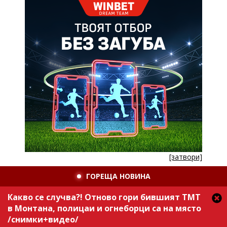
[затвори]
ГОРЕЩА НОВИНА
Какво се случва?! Отново гори бившият ТМТ
в Монтана, полицаи и огнеборци са на място
/снимки+видео/