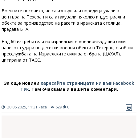
Военните посочиха, че са извършили поредица удари в
центъра на Техеран и са атакували няколко индустриални
обекта за производство на ракети в иранската столица,
предава БТА.
Над 60 изтребителя на израелските военновъздушни сили
нанесоха удари по десетки военни обекти в Техеран, съобщи
пресслужбата на Израелските сили за отбрана (ЦАХАЛ),
цитирана от ТАСС.
За още новини
харесайте страницата ни във Facebook
ТУК
.
Там очакваме и вашите коментари.
20.06.2025, 11:31 часа
629
0