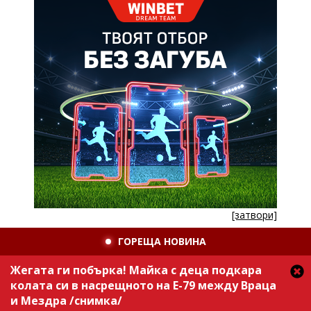
[затвори]
ГОРЕЩА НОВИНА
Жегата ги побърка! Майка с деца подкара
колата си в насрещното на Е-79 между Враца
и Мездра /снимка/