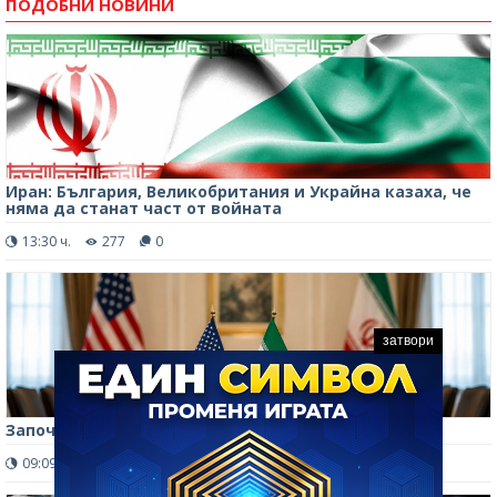
ПОДОБНИ НОВИНИ
Иран: България, Великобритания и Украйна казаха, че
няма да станат част от войната
13:30 ч.
277
0
затвори
Започват нови преговори между САЩ и Иран
09:09 ч.
192
0