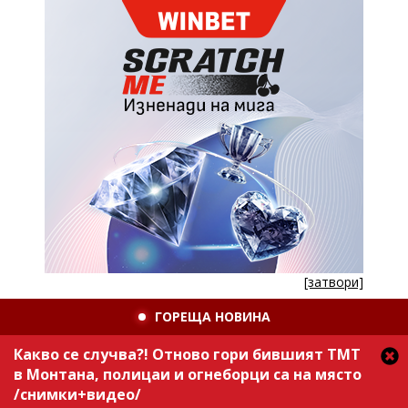
[затвори]
ГОРЕЩА НОВИНА
Какво се случва?! Отново гори бившият ТМТ
в Монтана, полицаи и огнеборци са на място
/снимки+видео/