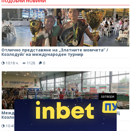
ПОДОБНИ НОВИНИ
Отлично представяне на „Златните момчета” /
Козлодуй/ на международен турнир
10:18 ч.
1128
0
затвори
Международен турнир по кикбокс за купата на "АЕЦ
Козлодуй" се проведе в Козлодуй /снимки/
10:40 ч.
1353
0