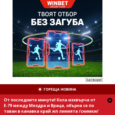
[затвори]
ГОРЕЩА НОВИНА
От последните минути! Кола изхвърча от
Е-79 между Мездра и Враца, обърна се по
таван в канавка край жп линията /снимки/