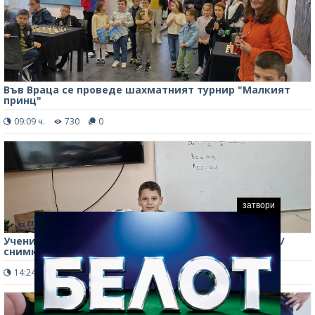
Във Враца се проведе шахматният турнир "Малкият
принц"
09:09 ч.
730
0
затвори
Ученик от Мездра с триумф на първенство по шах /
снимка/
14:24 ч.
801
0