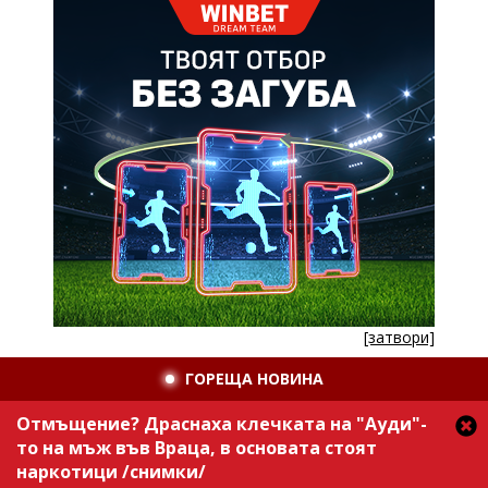
[затвори]
ГОРЕЩА НОВИНА
Отмъщение? Драснаха клечката на "Ауди"-
то на мъж във Враца, в основата стоят
наркотици /снимки/