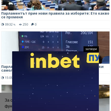
Парламентът прие нови правила за изборите: Ето какво
се променя
09:32 ч.
250
0
затвори
Парламентът одобри разполагането на американски
самолети в авиобаза „Безмер“
15:09 ч.
320
0
За осигуряване на правилното
функциониране на уебсайта ние използваме