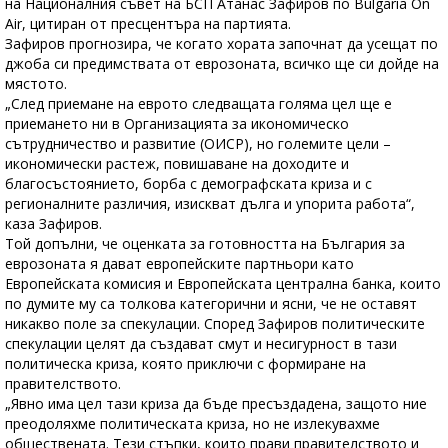
на Националния съвет на БСП Атанас Зафиров по Bulgaria On
Air, цитиран от пресцентъра на партията.
Зафиров прогнозира, че когато хората започнат да усещат по
джоба си предимствата от еврозоната, всичко ще си дойде на
мястото.
„След приемане на еврото следващата голяма цел ще е
приемането ни в Организацията за икономическо
сътрудничество и развитие (ОИСР), но големите цели –
икономически растеж, повишаване на доходите и
благосъстоянието, борба с демографската криза и с
регионалните различия, изискват дълга и упорита работа“,
каза Зафиров.
Той допълни, че оценката за готовността на България за
еврозоната я дават европейските партньори като
Европейската комисия и Европейската централна банка, които
по думите му са толкова категорични и ясни, че не оставят
никакво поле за спекулации. Според Зафиров политическите
спекулации целят да създават смут и несигурност в тази
политическа криза, която приключи с формиране на
правителството.
„Явно има цел тази криза да бъде пресъздадена, защото ние
преодоляхме политическата криза, но не излекувахме
обществената. Тези стъпки, които прави правителството и