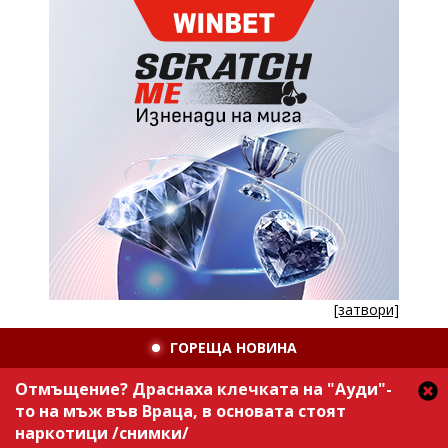
[затвори]
ГОРЕЩА НОВИНА
Отмъщение? Драснаха клечката на "Ауди"-
то на мъж във Враца, в основата стоят
наркотици /снимки/