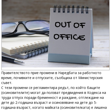
Правителството прие промени в Наредбата за работното
време, почивките и отпуските, съобщиха от Министерския
съвет.
С тези промени се регламентира редът, по който бащите
(осиновителите) могат да ползват предвидения в Кодекса на
труда отпуск поради бременност и раждане, отглеждане на
дете до 2-годишна възраст и осиновяване на дете до 5-
годишна възраст, когато майката (осиновителката) е лишена