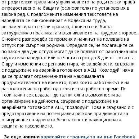
от родителски права или упражняването на родителски права
е предоставено на бащата (осиновителя) по установения в
закона ред. С предложените изменения текстовете на
наредбата се синхронизират е Кодекса на труда,
регламентират се ясни правила, с които се избягват
затруднения в практиката и възникването на трудови спорове.
С новите разпоредби се променя и начинът на ползване на
отпуск при смърт на роднина. Определя се, че полагащите се
по закон два дни отпуск могат да се ползват от работника или
служителя наведнъж или на части в срок до 8 дни от смъртта.
С други изменения се регламентира, че за дейности, свързани
с поддържане на аварийна готовност в АЕЦ "Козлодуй" няма
да се прилагат ограниченията на максималната
продължителност на времето, през което работникът е на
разположение на работодателя извън работно време. По
този начин се създават допълнителни възможности за
организиране на дейности, свързани с поддържане на
аварийната готовност в АЕЦ "Козлодуй". Това е свързано и с
предотвратяване на потенциални рискове при дейности за
осигуряване на ядрената безопасност и радиационната
защита на населението.
За още новини
харесайте страницата ни във Facebook