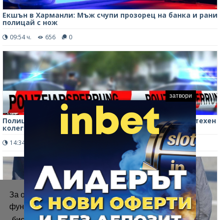
Екшън в Харманли: Мъж счупи прозорец на банка и рани
полицай с нож
09:54 ч.
656
0
затвори
Полицаи застреляха нападател с нож в Германия, техен
колега е ранен
14:34 ч.
485
0
За осигуряване на правилното
функциониране на уебсайта ние използваме
„бисквитки“.
Повече информация