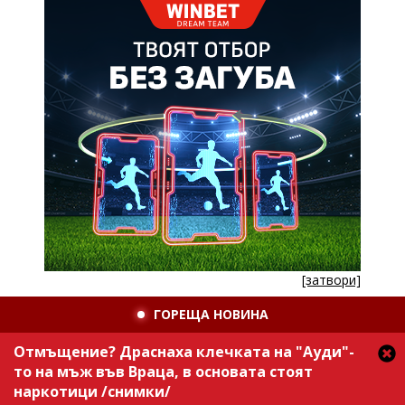
[затвори]
ГОРЕЩА НОВИНА
Отмъщение? Драснаха клечката на "Ауди"-
то на мъж във Враца, в основата стоят
наркотици /снимки/