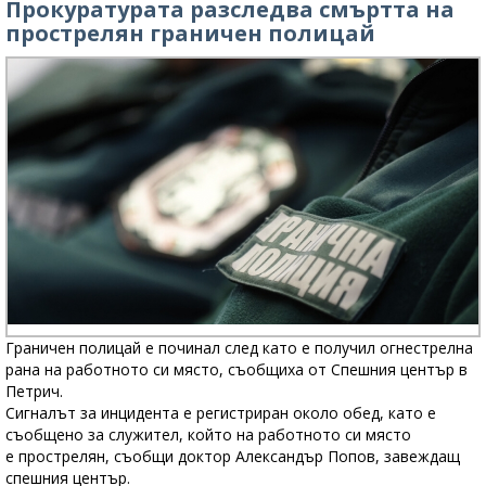
Прокуратурата разследва смъртта на
прострелян граничен полицай
Граничен полицай е починал след като е получил огнестрелна
рана на работното си място, съобщиха от Спешния център в
Петрич.
Сигналът за инцидента е регистриран около обед, като е
съобщено за служител, който на работното си място
е прострелян, съобщи доктор Александър Попов, завеждащ
спешния център.