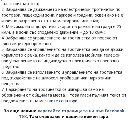
със защитна каска;
2. Забранява се движението на електрически тротинетки по
тротоари, пешеходни зони. паркове и градини, освен ако не е
изрично разрешено с пътна маркировка или знак;
3. Максималната допустима скорост в рамките на града е 25
км/ч, а в зони със споделено движение – до 10 км/ч.;
4. Забранява се управлението на тротинетка от повече от
едно лице едновременно;
5. Забранява се управлението на тротинетка без да се държи
кормилото с ръка, както и да се използва мобилен телефон
при управлението на индивидуално електрическо превозно
средство.
6. Забранява се използването и управлението на тротинетка
под въздействие на алкохол, упойващи или наркотични
вещества.
7. Паркирането на тротинетки се извършва само на
обозначени от общината места.", това гласи пълният текст от
предложението на местните сенатори.
За още новини
харесайте страницата ни във Facebook
ТУК
.
Там очакваме и вашите коментари.