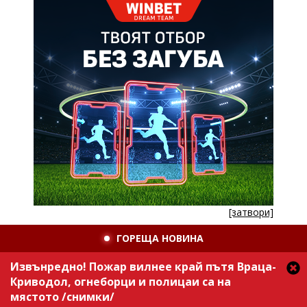
[затвори]
ГОРЕЩА НОВИНА
Извънредно! Пожар вилнее край пътя Враца-
Криводол, огнеборци и полицаи са на
мястото /снимки/