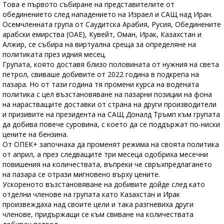
Това е първото събиране на представителите от
обединението след нападението на Израел и САЩ над Иран.
Осемчленната група от Саудитска Арабия, Русия, Обединените
арабски емирства (ОАЕ), Кувейт, Оман, Ирак, Казахстан и
Алжир, се събира на виртуална среща за определяне на
политиката през идния месец.
Групата, която доставя близо половината от нужния на света
петрол, свиваше добивите от 2022 година в подкрепа на
пазара. Но от тази година тя промени курса на водената
политика с цел възстановяване на пазарни позиции на фона
на нарастващите доставки от страна на други производители
и призивите на президента на САЩ Доналд Тръмп към групата
да добива повече суровина, с което да се поддържат по-ниски
цените на бензина.
От ОПЕК+ започнаха да променят режима на своята политика
от април, а през следващите три месеца одобриха месечни
повишения на количествата, въпреки че свръхпредлагането
на пазара се отрази мигновено върху цените.
Ускореното възстановяване на добивите дойде след като
отделни членове на групата като Казахстан и Ирак
произвеждаха над своите цели и така разгневиха други
членове, придържащи се към свиване на количествата