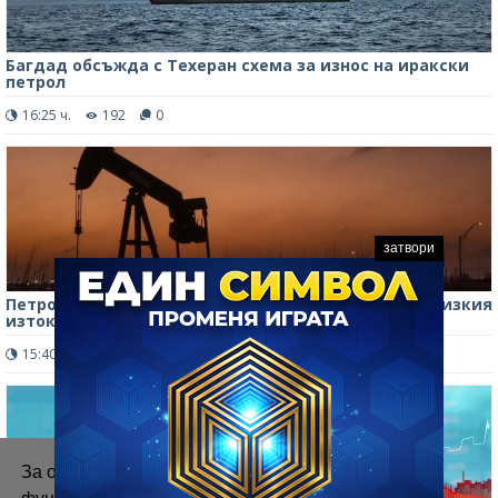
Багдад обсъжда с Техеран схема за износ на иракски
петрол
16:25 ч.
192
0
затвори
Петролът поевтинява на фона на оптимизма за Близкия
изток
15:40 ч.
214
0
За осигуряване на правилното