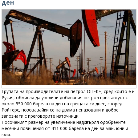
ден
Групата на производителите на петрол ОПЕК+, сред които е и
Русия, обмисля да увеличи добивания петрол през август с
около 550 000 барела на ден на срещата си днес, според
Ройтерс, позовавайки се на двама неназовани и добре
запознати с преговорите източници.
Посоченият размер на увеличение надхвърля одобрените
месечни повишения от 411 000 барела на ден за май, юни и
юли.