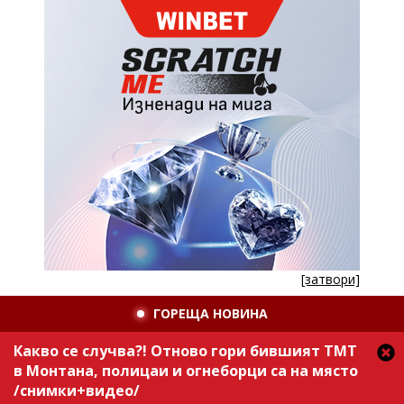
[затвори]
ГОРЕЩА НОВИНА
Какво се случва?! Отново гори бившият ТМТ
в Монтана, полицаи и огнеборци са на място
/снимки+видео/