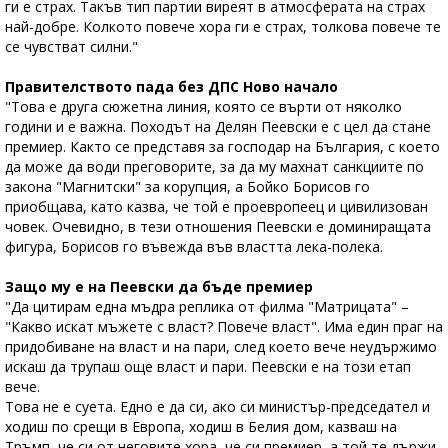
ги е страх. Такъв тип партии виреят в атмосферата на страх
най-добре. Колкото повече хора ги е страх, толкова повече те
се чувстват силни."
Правителството пада без ДПС Ново начало
"Това е друга сюжетна линия, която се върти от няколко
години и е важна. Походът на Делян Пеевски е с цел да стане
премиер. Както се представя за господар на България, с което
да може да води преговорите, за да му махнат санкциите по
закона "Магнитски" за корупция, а Бойко Борисов го
приобщава, като казва, че той е проевропеец и цивилизован
човек. Очевидно, в тези отношения Пеевски е доминиращата
фигура, Борисов го въвежда във властта лека-полека.
Защо му е на Пеевски да бъде премиер
"Да цитирам една мъдра реплика от филма "Матрицата" –
"Какво искат мъжете с власт? Повече власт". Има един праг на
придобиване на власт и на пари, след което вече неудържимо
искаш да трупаш още власт и пари. Пеевски е на този етап
вече.
Това не е суета. Едно е да си, ако си министър-председател и
ходиш по срещи в Европа, ходиш в Белия дом, казваш на
Тръмп, че си от неговите хора, че си премиер, а той те държи