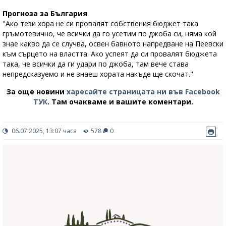
Прогноза за България
"Ако тези хора не си провалят собствения бюджет така
гръмотевично, че всички да го усетим по джоба си, няма кой
знае какво да се случва, освен бавното напредване на Пеевски
към сърцето на властта. Ако успеят да си провалят бюджета
така, че всички да ги удари по джоба, там вече става
непредсказуемо и не знаеш хората накъде ще скочат."
За още новини
харесайте страницата ни във Facebook
ТУК
.
Там очакваме и вашите коментари.
06.07.2025, 13:07 часа
578
0