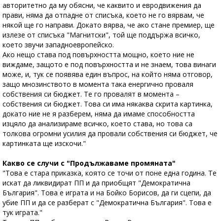
авторитетно да му обясни, че каквито и евродвижения да
прави, няма да отпадне от списъка, което не го вярвам, че
някой ще го направи. Докато вярва, че ако стане премиер, ще
излезе от списъка "Магнитски", той ще поддържа всичко,
което звучи западноевропейско.
Ако нещо става под повърхността мощно, което ние не
виждаме, защото е под повърхността и не знаем, това винаги
може, и, тук се появява един въпрос, на който няма отговор,
защо мнозинството в момента така енергично проваля
собствения си бюджет. Те го провалят в момента –
собствения си бюджет. Това си има някаква скрита картинка,
докато ние не я разберем, няма да имаме способността
изцяло да анализираме всичко, което става, но това са
толкова огромни усилия да провали собствения си бюджет, че
картинката ще изскочи."
Какво се случи с "Продължаваме промяната"
"Това е стара приказка, която се точи от поне една година. Те
искат да ликвидират ПП и да приобщят "Демократична
България". Това е играта и на Бойко Борисов, да ги сцепи, да
убие ПП и да се разберат с "Демократична България". Това е
тук играта."