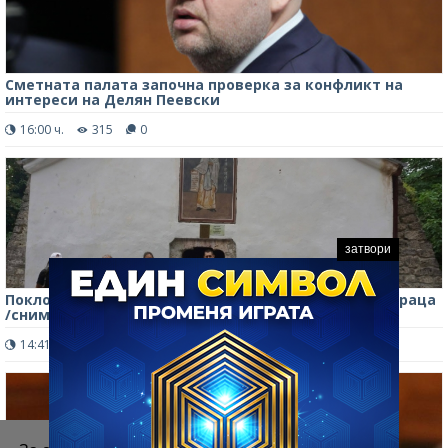
Сметната палата започна проверка за конфликт на
интереси на Делян Пеевски
16:00 ч.
315
0
затвори
Поклонническият поход „Светият път“ стигна до Враца
/снимки/
14:41 ч.
542
0