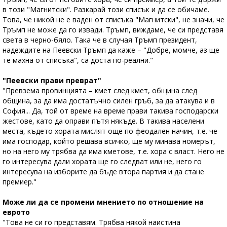
в този "Магнитски". Разкарай този списък и да се обичаме.
Това, че никой не е ваден от списъка "Магнитски", не значи, че
Тръмп не може да го извади. Тръмп, виждаме, че си представя
света в черно-бяло. Така че в случая Тръмп президент,
надеждите на Пеевски Тръмп да каже – "Добре, момче, аз ще
те махна от списъка", са доста по-реални."
"Пеевски прави преврат"
"Превзема провинцията – кмет след кмет, община след
община, за да има достатъчно силен гръб, за да атакува и в
София... Да, той от време на време прави такива господарски
жестове, като да оправи пътя някъде. В такива населени
места, където хората мислят още по феодален начин, т.е. че
има господар, който решава всичко, ще му минава номерът,
но на него му трябва да има кметове, т.е. хора с власт. Него не
го интересува дали хората ще го следват или не, него го
интересува на изборите да бъде втора партия и да стане
премиер."
Може ли да се промени мнението по отношение на
еврото
"Това не си го представям. Трябва някой наистина