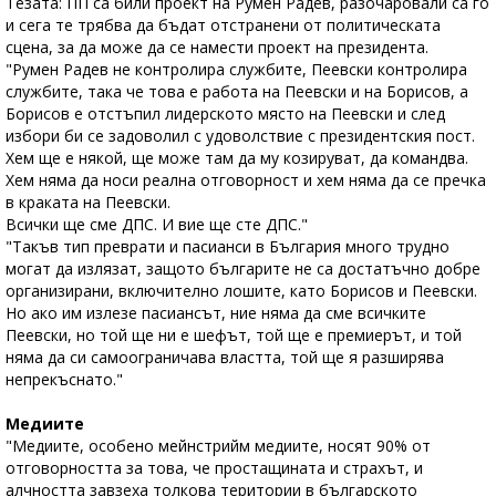
Тезата: ПП са били проект на Румен Радев, разочаровали са го
и сега те трябва да бъдат отстранени от политическата
сцена, за да може да се намести проект на президента.
"Румен Радев не контролира службите, Пеевски контролира
службите, така че това е работа на Пеевски и на Борисов, а
Борисов е отстъпил лидерското място на Пеевски и след
избори би се задоволил с удоволствие с президентския пост.
Хем ще е някой, ще може там да му козируват, да командва.
Хем няма да носи реална отговорност и хем няма да се пречка
в краката на Пеевски.
Всички ще сме ДПС. И вие ще сте ДПС."
"Такъв тип преврати и пасианси в България много трудно
могат да излязат, защото българите не са достатъчно добре
организирани, включително лошите, като Борисов и Пеевски.
Но ако им излезе пасиансът, ние няма да сме всичките
Пеевски, но той ще ни е шефът, той ще е премиерът, и той
няма да си самоограничава властта, той ще я разширява
непрекъснато."
Медиите
"Медиите, особено мейнстрийм медиите, носят 90% от
отговорността за това, че простащината и страхът, и
алчността завзеха толкова територии в българското