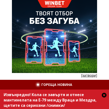
[затвори]
ГОРЕЩА НОВИНА
Извънредно! Кола се завъртя и отнесе
мантинелата на Е-79 между Враца и Мездра,
щетите са сериозни /снимки/