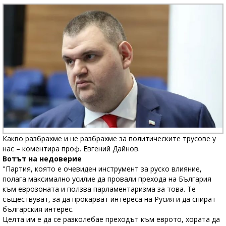
Какво разбрахме и не разбрахме за политическите трусове у
нас – коментира проф. Евгений Дайнов.
Вотът на недоверие
"Партия, която е очевиден инструмент за руско влияние,
полага максимално усилие да провали прехода на България
към еврозоната и ползва парламентаризма за това. Те
съществуват, за да прокарват интереса на Русия и да спират
българския интерес.
Целта им е да се разколебае преходът към еврото, хората да