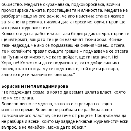
общество. Медиите окуражаваха, подкокоросваха, всички
промотираха лъжата, простащината и алчността. Медиите не
разбират нещо много важно, че ако наистина стане някакво
затягане на режима, някакви диктаторски истории, първи ще
изгърмят журналистите.
Колкото и да са работили за тази бъдеща диктатура, първи те
ще изгърмят, защото те ще си назначат техни хора. Всички
тези надежди, че ако се подмазваш на силния човек... отсега,
те и копейките правят същата грешка – подмазваме се отсега
на Путин и си мислят, че като дойдат, ще ги назначат. Не!
Хора, не! Колкото и да се подмазвате, като дойде силният
човек, колкото и да му се подмазвате, той ще ви разкара,
защото ще си назначи негови хора."
Борисов и Петя Владимирова
"Те подреждат схема, в която да вземат цялата власт, която
не им се полага.
Борисов лесно се ядосва, защото е стресиран от едно
известно време. Борисов не разбра и не разбира защо
толкова много власт му се изтече от ръцете. Продължава да
не разбира и всеки, който му зададе някакъв журналистически
въпрос, а не лакейски, може да го вбеси."