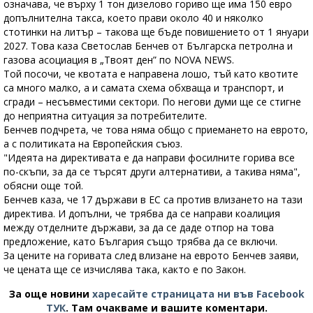
означава, че върху 1 тон дизелово гориво ще има 150 евро
допълнителна такса, което прави около 40 и няколко
стотинки на литър – такова ще бъде повишението от 1 януари
2027. Това каза Светослав Бенчев от Българска петролна и
газова асоциация в „Твоят ден” по NOVA NEWS.
Той посочи, че квотата е направена лошо, тъй като квотите
са много малко, а и самата схема обхваща и транспорт, и
сгради – несъвместими сектори. По негови думи ще се стигне
до неприятна ситуация за потребителите.
Бенчев подчрета, че това няма общо с приемането на еврото,
а с политиката на Европейския съюз.
"Идеята на директивата е да направи фосилните горива все
по-скъпи, за да се търсят други алтернативи, а такива няма",
обясни още той.
Бенчев каза, че 17 държави в ЕС са против влизането на тази
директива. И допълни, че трябва да се направи коалиция
между отделните държави, за да се даде отпор на това
предложение, като България също трябва да се включи.
За цените на горивата след влизане на еврото Бенчев заяви,
че цената ще се изчислява така, както е по Закон.
За още новини
харесайте страницата ни във Facebook
ТУК
.
Там очакваме и вашите коментари.