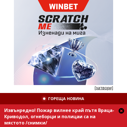
[затвори]
ГОРЕЩА НОВИНА
Извънредно! Пожар вилнее край пътя Враца-
Криводол, огнеборци и полицаи са на
мястото /снимки/