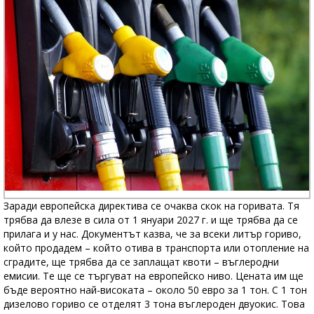
Заради европейска директива се очаква скок на горивата. Тя
трябва да влезе в сила от 1 януари 2027 г. и ще трябва да се
прилага и у нас. Документът казва, че за всеки литър гориво,
който продадем – който отива в транспорта или отопление на
сградите, ще трябва да се заплащат квоти – въглеродни
емисии. Те ще се търгуват на европейско ниво. Цената им ще
бъде вероятно най-високата – около 50 евро за 1 тон. С 1 тон
дизелово гориво се отделят 3 тона въглероден двуокис. Това