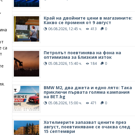
,
Край на двойните цени в магазините:
Какво се променя от 9 август
06.08.2026, 12:45 ч.
413
0
дина
от
е са
Петролът поевтинява на фона на
т
оптимизма за Близкия изток
05.08.2026, 15:40 ч.
184
0
те
ия.
BMW М2, два джета и едно лято: Така
приключи първата голяма кампания
на BET.bg
05.08.2026, 15:00 ч.
471
0
Хотелиерите запазват цените през
август, поевтиняване се очаква след
15 септември