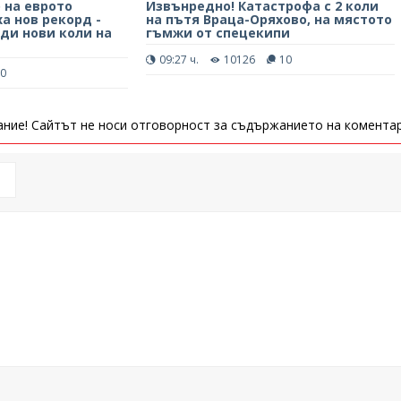
 на еврото
Извънредно! Катастрофа с 2 коли
а нов рекорд -
на пътя Враца-Оряхово, на мястото
яди нови коли на
гъмжи от спецекипи
09:27 ч.
10126
10
0
ние! Сайтът не носи отговорност за съдържанието на коментар