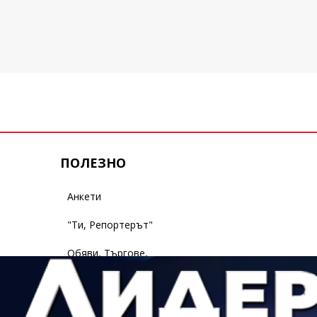
ПОЛЕЗНО
Анкети
"Ти, Репортерът"
Обяви, Търгове,
Съобщения