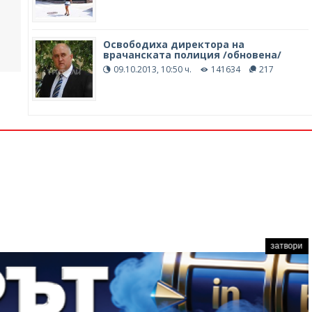
Освободиха директора на
врачанската полиция /обновена/
09.10.2013, 10:50 ч.
141634
217
затвори