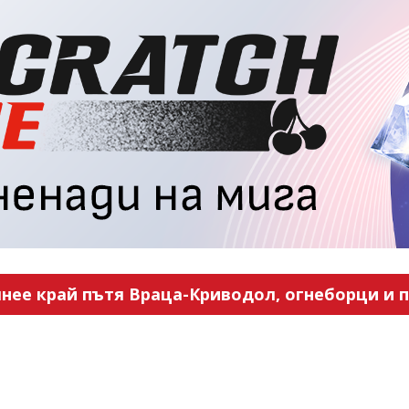
нее край пътя Враца-Криводол, огнеборци и п