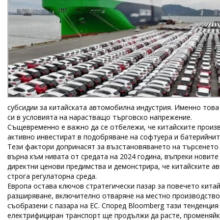
субсидии за китайската автомобилна индустрия. Именно това
си в условията на нарастващо търговско напрежение.
Същевременно е важно да се отбележи, че китайските произво
активно инвестират в подобряване на софтуера и батерийнит
Тези фактори допринасят за възстановяването на търсенето 
върна към нивата от средата на 2024 година, въпреки новите
директни ценови предимства и демонстрира, че китайските а
строга регулаторна среда.
Европа остава ключов стратегически пазар за повечето китай
разширяване, включително отваряне на местно производство,
съобразени с пазара на ЕС. Според Bloomberg тази тенденция
електрифициран транспорт ще продължи да расте, променяйки