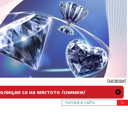
[затвори]
олицаи са на мястото /снимки/