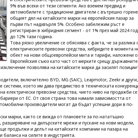
9% във всеки от тези сегменти. Ако вземем предвид и
автомобилите с традиционни двигатели с вътрешно горене
общият дял на китайските марки на европейския пазар за
първи път надхвърля 5%. Особено забележим ръст е
регистриран в хибридния сегмент - от 1% през май 2024 го
до 12% тази година.
Това рязко увеличение се обяснява с факта, че за разлика 
електрическите превозни средства, хибридите в момента н
обект на нови общоевропейски мита и тарифи, наложени о
Европейския съюз като част от мерките срещу държавните
 изключение позволява на китайските марки да засилят позиции
дители, включително BYD, MG (SAIC), Leapmotor, Zeekr и други,
е системи, което им дава предимство в техническата конкуренц
на електрически превозни средства, чието ниво на продажби се
 бариери от ЕС. От своя страна това намали зависимостта от
втомобилни производители могат да бъдат успешни дори в по-
ски марки, както се вижда от плановете за по-нататъшно
 разширяване на дилърските мрежи и пускане на нови модели,
 ще продължи и делът на китайските компании на пазара на
 баланса на силите в индустрията.