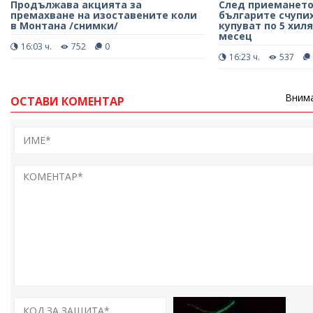
Продължава акцията за
След приемането
премахване на изоставените коли
българите счупих
в Монтана /снимки/
купуват по 5 хил
месец
16:03 ч.
752
0
16:23 ч.
537
Внима
ОСТАВИ КОМЕНТАР