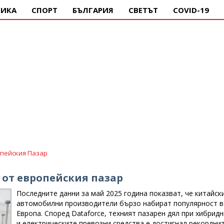
ИКА
СПОРТ
БЪЛГАРИЯ
СВЕТЪТ
COVID-19
опейския Пазар
от европейския пазар
Последните данни за май 2025 година показват, че китайск
автомобилни производители бързо набират популярност в
Европа. Според Dataforce, техният пазарен дял при хибрид
и електрическите превозни средства е достигнал рекордни