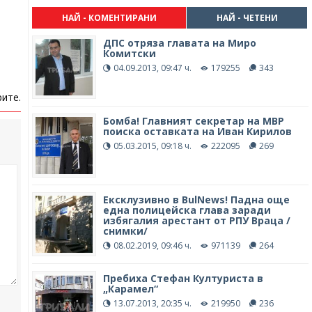
НАЙ - КОМЕНТИРАНИ
НАЙ - ЧЕТЕНИ
ДПС отряза главата на Миро
Комитски
04.09.2013, 09:47 ч.
179255
343
ите.
Бомба! Главният секретар на МВР
поиска оставката на Иван Кирилов
05.03.2015, 09:18 ч.
222095
269
Ексклузивно в BulNews! Падна още
една полицейска глава заради
избягалия арестант от РПУ Враца /
снимки/
08.02.2019, 09:46 ч.
971139
264
Пребиха Стефан Културиста в
„Карамел“
13.07.2013, 20:35 ч.
219950
236