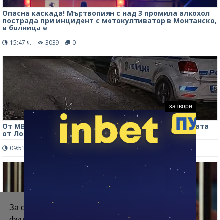
Опасна каскада! Мъртвопиян с над 3 промила алкохол
пострада при инцидент с мотокултиватор в Монтанско,
в болница е
15:47 ч.
3039
0
затвори
От МВР потвърдиха за тежкия инцидент с момчетата
от Лом, ударили се с мотори в Ковачица
09:53 ч.
5464
0
За осигуряване на правилното
функциониране на уебсайта ние използваме