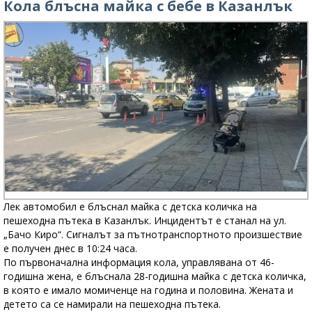
Кола блъсна майка с бебе в Казанлък
Лек автомобил е блъснал майка с детска количка на
пешеходна пътека в Казанлък. Инцидентът е станал на ул.
„Бачо Киро“. Сигналът за пътнотранспортното произшествие
е получен днес в 10:24 часа.
По първоначална информация кола, управлявана от 46-
годишна жена, е блъснала 28-годишна майка с детска количка,
в която е имало момиченце на година и половина. Жената и
детето са се намирали на пешеходна пътека.