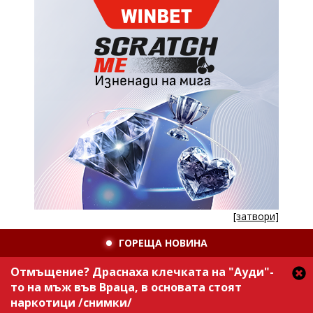
[затвори]
ГОРЕЩА НОВИНА
Отмъщение? Драснаха клечката на "Ауди"-
то на мъж във Враца, в основата стоят
наркотици /снимки/