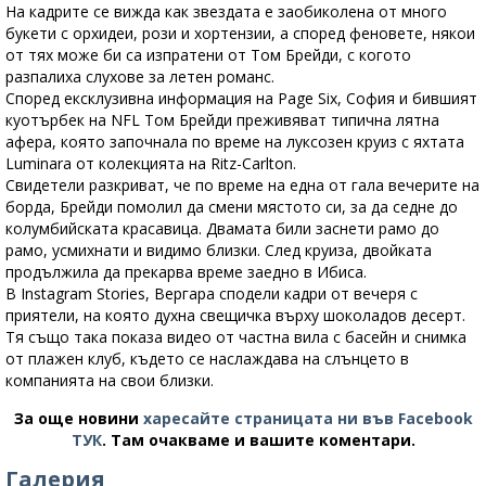
На кадрите се вижда как звездата е заобиколена от много
букети с орхидеи, рози и хортензии, а според феновете, някои
от тях може би са изпратени от Том Брейди, с когото
разпалиха слухове за летен романс.
Според ексклузивна информация на Page Six, София и бившият
куотърбек на NFL Том Брейди преживяват типична лятна
афера, която започнала по време на луксозен круиз с яхтата
Luminara от колекцията на Ritz-Carlton.
Свидетели разкриват, че по време на една от гала вечерите на
борда, Брейди помолил да смени мястото си, за да седне до
колумбийската красавица. Двамата били заснети рамо до
рамо, усмихнати и видимо близки. След круиза, двойката
продължила да прекарва време заедно в Ибиса.
В Instagram Stories, Вергара сподели кадри от вечеря с
приятели, на която духна свещичка върху шоколадов десерт.
Тя също така показа видео от частна вила с басейн и снимка
от плажен клуб, където се наслаждава на слънцето в
компанията на свои близки.
За още новини
харесайте страницата ни във Facebook
ТУК
.
Там очакваме и вашите коментари.
Галерия