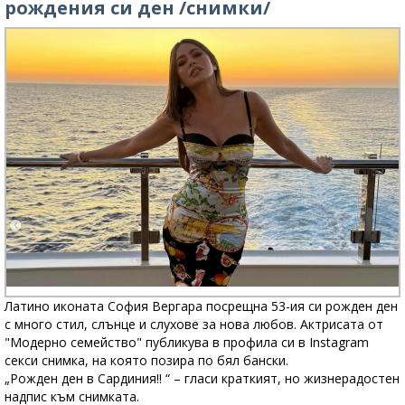
рождения си ден /снимки/
Латино иконата София Вергара посрещна 53-ия си рожден ден
с много стил, слънце и слухове за нова любов. Актрисата от
"Модерно семейство" публикува в профила си в Instagram
секси снимка, на която позира по бял бански.
„Рожден ден в Сардиния!! “ – гласи краткият, но жизнерадостен
надпис към снимката.