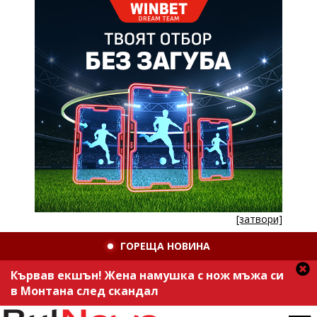
[затвори]
ГОРЕЩА НОВИНА
Кървав екшън! Жена намушка с нож мъжа си
в Монтана след скандал