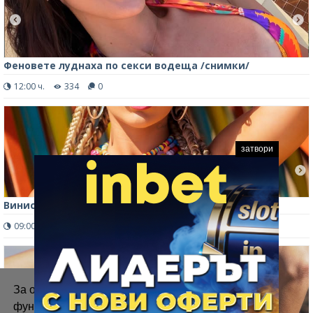
Феновете луднаха по секси водеща /снимки/
12:00 ч.
334
0
затвори
Винисиус заведе гаджето в Ямайка /снимки/
09:00 ч.
268
0
За осигуряване на правилното
функциониране на уебсайта ние използваме