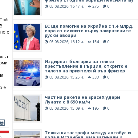
т
05.08.2026, 16:47 ч.
275
0
 Той
 В
ЕС ще помогне на Украйна с 1,4 млрд.
евро от лихвите върху замразените
но е
руски авоари
05.08.2026, 16:12 ч.
154
0
ъжът
Издирват българка за тежко
арми
престъпление в Гърция, открито е
тялото на приятеля й във фризер
ла
05.08.2026, 15:25 ч.
333
0
о е
Част на ракета на SpaceX удари
Луната с 8 690 км/ч
05.08.2026, 15:09 ч.
195
0
Тежка катастрофа между автобус и
кола в Истанбул, има загинали и