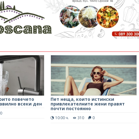
които повечето
Пет неща, които истински
авилно всеки ден
привлекателните жени правят
почти постоянно
0
10:00 ч.
310
0