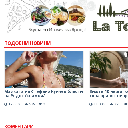
ПОДОБНИ НОВИНИ
Майката на Стефано Кунчев блести
Вижте 10 неща, 
на Родос /снимки/
хора правят непр
12:00 ч.
529
0
11:00 ч.
291
КОМЕНТАРИ