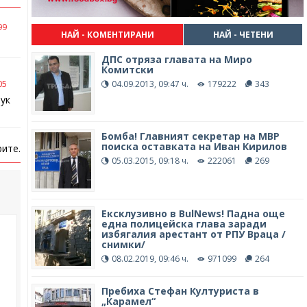
99
НАЙ - КОМЕНТИРАНИ
НАЙ - ЧЕТЕНИ
ДПС отряза главата на Миро
Комитски
04.09.2013, 09:47 ч.
179222
343
05
лук
Бомба! Главният секретар на МВР
поиска оставката на Иван Кирилов
ите.
05.03.2015, 09:18 ч.
222061
269
Ексклузивно в BulNews! Падна още
една полицейска глава заради
избягалия арестант от РПУ Враца /
снимки/
08.02.2019, 09:46 ч.
971099
264
Пребиха Стефан Културиста в
„Карамел“