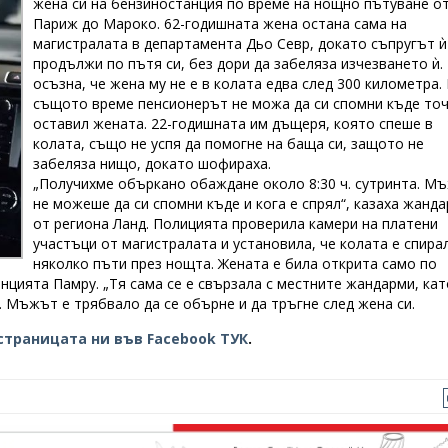
жена си на бензиностанция по време на нощно пътуване о
Париж до Мароко. 62-годишната жена остана сама на
магистралата в департамента Дьо Севр, докато съпругът ѝ
продължи по пътя си, без дори да забеляза изчезването ѝ.
осъзна, че жена му не е в колата едва след 300 километра.
същото време пенсионерът не можа да си спомни къде точ
оставил жената. 22-годишната им дъщеря, която спеше в
колата, също не успя да помогне на баща си, защото не
забеляза нищо, докато шофираха.
„Получихме объркано обаждане около 8:30 ч. сутринта. М
не можеше да си спомни къде и кога е спрял“, казаха жанд
от региона Ланд. Полицията проверила камери на платени
участъци от магистралата и установила, че колата е спира
няколко пъти през нощта. Жената е била открита само по
нцията Памру. „Тя сама се е свързала с местните жандарми, кат
. Мъжът е трябвало да се обърне и да тръгне след жена си.
страницата ни във Facebook ТУК
.