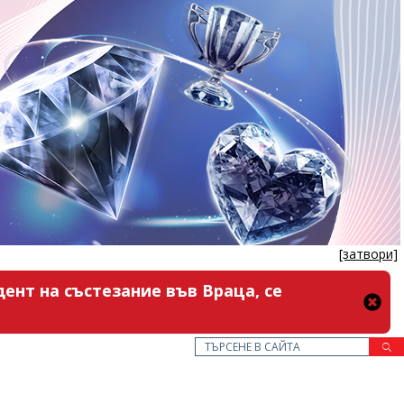
[затвори]
ент на състезание във Враца, се