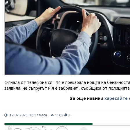
сигнала от телефона си - тя е прекарала нощта на бензиноста
заявила, че съпругът ѝ я е забравил“, съобщиха от полицията
За още новини
харесайте 
12.07.2025, 16:17 часа
1162
2