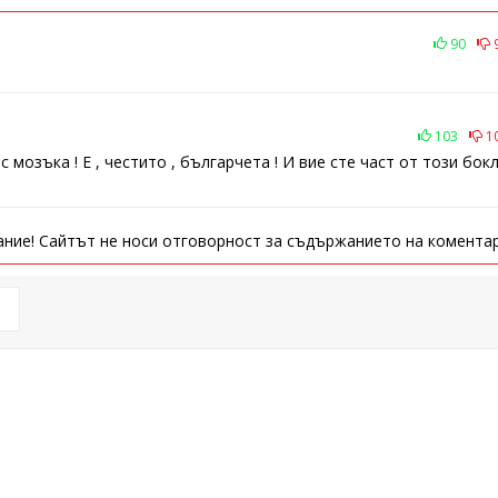
90
103
1
мозъка ! Е , честито , българчета ! И вие сте част от този бок
ние! Сайтът не носи отговорност за съдържанието на коментар