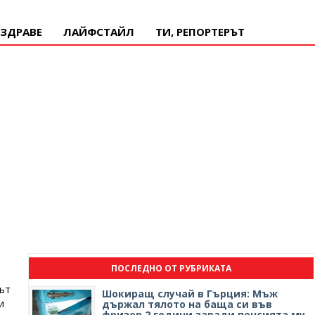
ЗДРАВЕ
ЛАЙФСТАЙЛ
ТИ, РЕПОРТЕРЪТ
ПОСЛЕДНО ОТ РУБРИКАТА
ът
Шокиращ случай в Гърция: Мъж
и
държал тялото на баща си във
фризер 2 години заради пенсията му