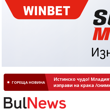
Истинско чудо! Младият
ГОРЕЩА НОВИНА
изправи на крака /сним