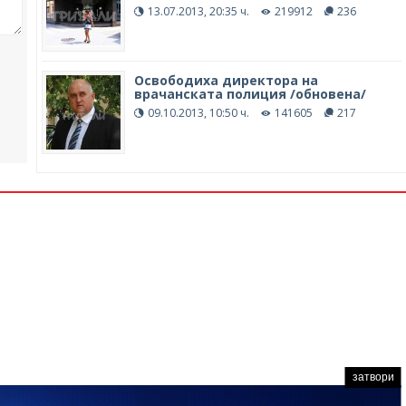
13.07.2013, 20:35 ч.
219912
236
Освободиха директора на
врачанската полиция /обновена/
09.10.2013, 10:50 ч.
141605
217
затвори