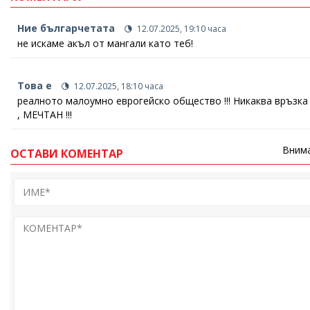
Ние българчетата
12.07.2025, 19:10 часа
не искаме акъл от мангали като теб!
Това е
12.07.2025, 18:10 часа
реалното малоумно еврогейско общество !!! Никаква връзка с 
, МЕЧТАН !!!
Внима
ОСТАВИ КОМЕНТАР