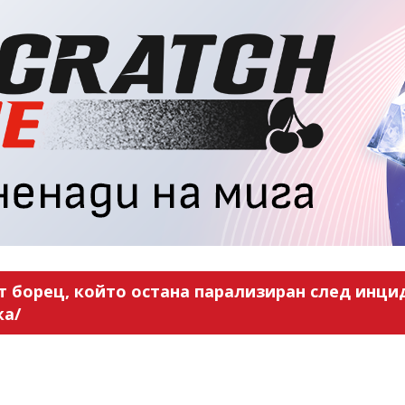
 борец, който остана парализиран след инцид
ка/