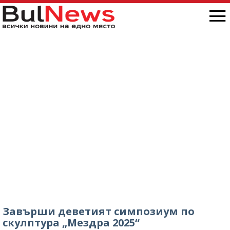
„Антон Иванов“, ситуацията е скандална /
снимки/
Завърши деветият симпозиум по
скулптура „Мездра 2025“