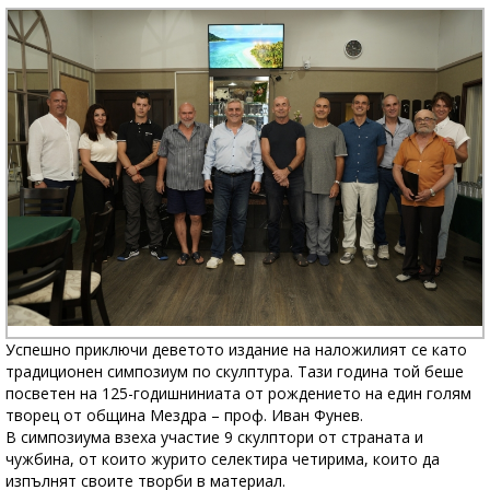
Успешно приключи деветото издание на наложилият се като
традиционен симпозиум по скулптура. Тази година той беше
посветен на 125-годишниниата от рождението на един голям
творец от община Мездра – проф. Иван Фунев.
В симпозиума взеха участие 9 скулптори от страната и
чужбина, от които журито селектира четирима, които да
изпълнят своите творби в материал.