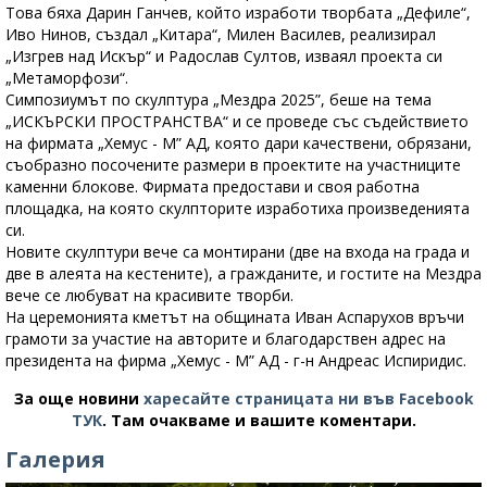
Това бяха Дарин Ганчев, който изработи творбата „Дефиле“,
Иво Нинов, създал „Китара“, Милен Василев, реализирал
„Изгрев над Искър“ и Радослав Султов, изваял проекта си
„Метаморфози“.
Симпозиумът по скулптура „Мездра 2025”, беше на тема
„ИСКЪРСКИ ПРОСТРАНСТВА“ и се проведе със съдействието
на фирмата „Хемус - М” АД, която дари качествени, обрязани,
съобразно посочените размери в проектите на участниците
каменни блокове. Фирмата предостави и своя работна
площадка, на която скулпторите изработиха произведенията
си.
Новите скулптури вече са монтирани (две на входа на града и
две в алеята на кестените), а гражданите, и гостите на Мездра
вече се любуват на красивите творби.
На церемонията кметът на общината Иван Аспарухов връчи
грамоти за участие на авторите и благодарствен адрес на
президента на фирма „Хемус - М” АД - г-н Андреас Испиридис.
За още новини
харесайте страницата ни във Facebook
ТУК
.
Там очакваме и вашите коментари.
Галерия