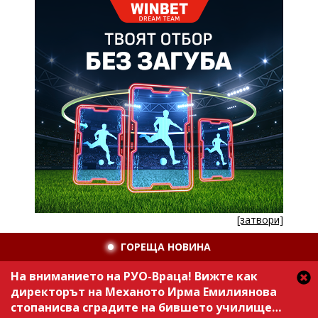
[затвори]
ГОРЕЩА НОВИНА
На вниманието на РУО-Враца! Вижте как
директорът на Механото Ирма Емилиянова
стопанисва сградите на бившето училище