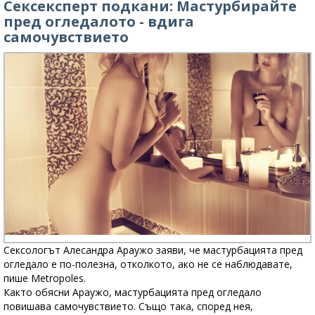
Сексексперт подкани: Мастурбирайте
пред огледалото - вдига
самочувствието
Сексологът Алесандра Араужо заяви, че мастурбацията пред
огледало е по-полезна, отколкото, ако не се наблюдавате,
пише Metropoles.
Както обясни Араужо, мастурбацията пред огледало
повишава самочувствието. Също така, според нея,