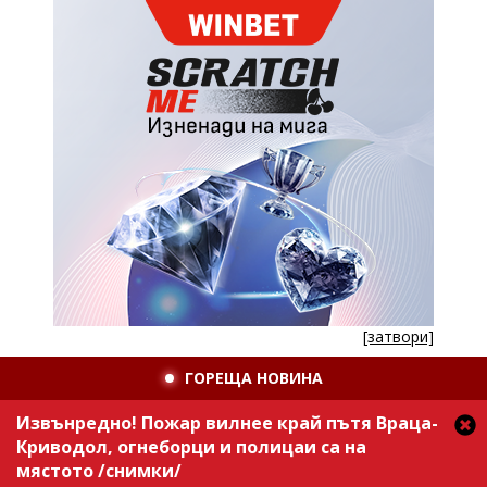
[затвори]
ГОРЕЩА НОВИНА
Извънредно! Пожар вилнее край пътя Враца-
Криводол, огнеборци и полицаи са на
мястото /снимки/