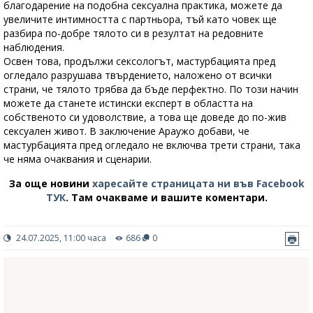
благодарение на подобна сексуална практика, можете да
увеличите интимността с партньора, тъй като човек ще
разбира по-добре тялото си в резултат на редовните
наблюдения.
Освен това, продължи сексологът, мастурбацията пред
огледало разрушава твърдението, наложено от всички
страни, че тялото трябва да бъде перфектно. По този начин
можете да станете истински експерт в областта на
собственото си удоволствие, а това ще доведе до по-жив
сексуален живот. В заключение Араужо добави, че
мастурбацията пред огледало не включва трети страни, така
че няма очаквания и сценарии.
За още новини
харесайте страницата ни във Facebook
ТУК
.
Там очакваме и вашите коментари.
24.07.2025, 11:00 часа
686
0