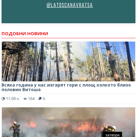
ПОДОБНИ НОВИНИ
Всяка година у нас изгарят гори с площ колкото близо
половин Витоша
11:09 ч.
164
0
затвори