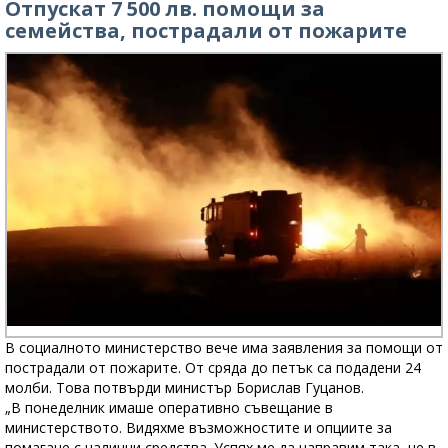
Отпускат 7 500 лв. помощи за
семейства, пострадали от пожарите
В социалното министерство вече има заявления за помощи от
пострадали от пожарите. От сряда до петък са подадени 24
молби. Това потвърди министър Борислав Гуцанов.
„В понеделник имаше оперативно съвещание в
министерството. Видяхме възможностите и опциите за
помагане с налични средства. Успях ме да направим така, че в