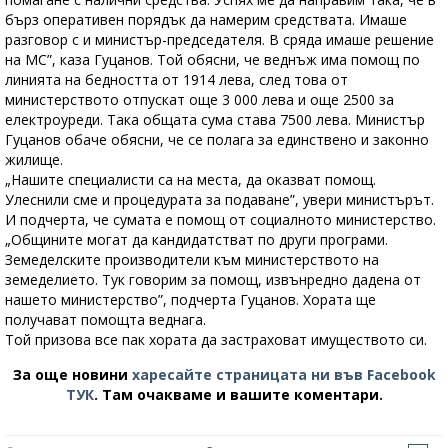
бърз оперативен порядък да намерим средствата. Имаше
разговор с и министър-председателя. В сряда имаше решение
на МС”, каза Гуцанов. Той обясни, че веднъж има помощ по
линията на бедността от 1914 лева, след това от
министерството отпускат още 3 000 лева и още 2500 за
електроуреди. Така общата сума става 7500 лева. Министър
Гуцанов обаче обясни, че се полага за единствено и законно
жилище.
„Нашите специалисти са на места, да оказват помощ.
Улеснили сме и процедурата за подаване”, увери министърът.
И подчерта, че сумата е помощ от социалното министерство.
„Общините могат да кандидатстват по други програми.
Земеделските производители към министерството на
земеделието. Тук говорим за помощ, извънредно дадена от
нашето министерство”, подчерта Гуцанов. Хората ще
получават помощта веднага.
Той призова все пак хората да застраховат имуществото си.
За още новини
харесайте страницата ни във Facebook
ТУК
.
Там очакваме и вашите коментари.