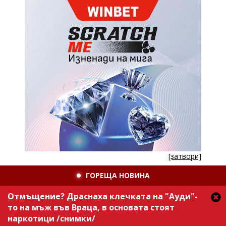
[затвори]
ГОРЕЩА НОВИНА
Отмъщение? Драснаха клечката на "Ауди"-
то на мъж във Враца, в основата стоят
наркотици /снимки/