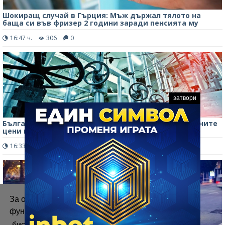
Шокиращ случай в Гърция: Мъж държал тялото на
баща си във фризер 2 години заради пенсията му
16:47 ч.
306
0
затвори
България отчита най-силен ръст на производствените
цени в ЕС
16:33 ч.
187
0
За осигуряване на правилното
функциониране на уебсайта ние използваме
„бисквитки“.
Повече информация