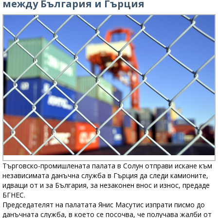
между България и Гърция
Търговско-промишлената палата в Солун отправи искане към
независимата данъчна служба в Гърция да следи камионите,
идващи от и за България, за незаконен внос и износ, предаде
БГНЕС.
Председателят на палатата Янис Масутис изпрати писмо до
данъчната служба, в което се посочва, че получава жалби от