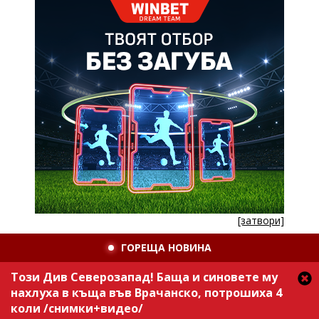
[затвори]
ГОРЕЩА НОВИНА
Този Див Северозапад! Баща и синовете му
нахлуха в къща във Врачанско, потрошиха 4
коли /снимки+видео/