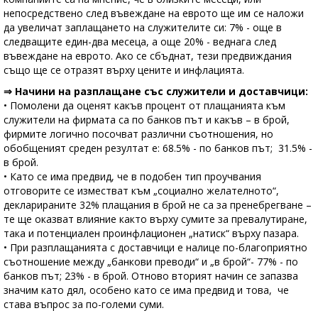
непосредствено след въвеждане на еврото ще им се наложи
да увеличат заплащането на служителите си: 7% - още в
следващите един-два месеца, а още 20% - веднага след
въвеждане на еврото. Ако се сбъднат, тези предвиждания
също ще се отразят върху цените и инфлацията.
⇒ Начини на разплащане със служители и доставчици:
• Помолени да оценят какъв процент от плащанията към
служители на фирмата са по банков път и какъв – в брой,
фирмите логично посочват различни съотношения, но
обобщеният среден резултат е: 68.5% - по банков път; 31.5% -
в брой.
• Като се има предвид, че в подобен тип проучвания
отговорите се изместват към „социално желателното“,
декларираните 32% плащания в брой не са за пренебрегване –
те ще оказват влияние както върху сумите за превалутиране,
така и потенциален проинфлационен „натиск“ върху пазара.
• При разплащанията с доставчици е налице по-благоприятно
съотношение между „банкови преводи“ и „в брой“- 77% - по
банков път; 23% - в брой. Отново вторият начин се запазва
значим като дял, особено като се има предвид и това, че
става въпрос за по-големи суми.