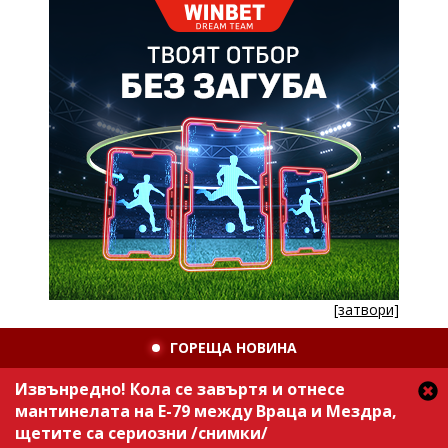
[затвори]
ГОРЕЩА НОВИНА
Извънредно! Кола се завъртя и отнесе
мантинелата на Е-79 между Враца и Мездра,
щетите са сериозни /снимки/