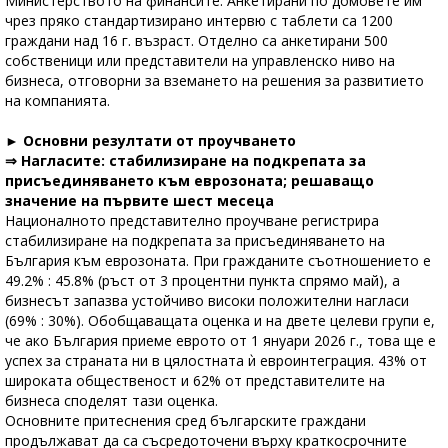
Министерството на финансите. Анкетирани по домовете им
чрез пряко стандартизирано интервю с таблети са 1200
граждани над 16 г. възраст. Отделно са анкетирани 500
собственици или представители на управленско ниво на
бизнеса, отговорни за вземането на решения за развитието
на компанията.
► Основни резултати от проучването
⇒ Нагласите: стабилизиране на подкрепата за
присъединяването към еврозоната; решаващо
значение на първите шест месеца
Националното представително проучване регистрира
стабилизиране на подкрепата за присъединяването на
България към еврозоната. При гражданите съотношението е
49.2% : 45.8% (ръст от 3 процентни пункта спрямо май), а
бизнесът запазва устойчиво високи положителни нагласи
(69% : 30%). Обобщаващата оценка и на двете целеви групи е,
че ако България приеме еврото от 1 януари 2026 г., това ще е
успех за страната ни в цялостната ѝ евроинтеграция. 43% от
широката общественост и 62% от представителите на
бизнеса споделят тази оценка.
Основните притеснения сред българските граждани
продължават да са съсредоточени върху краткосрочните