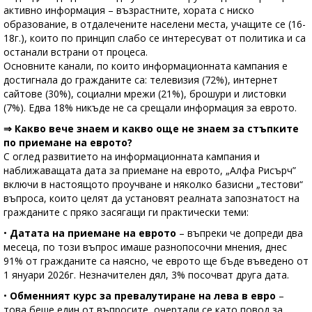
активно информация – възрастните, хората с ниско
образование, в отдалечените населени места, учащите се (16-
18г.), които по принцип слабо се интересуват от политика и са
останали встрани от процеса.
Основните канали, по които информационната кампания е
достигнала до гражданите са: телевизия (72%), интернет
сайтове (30%), социални мрежи (21%), брошури и листовки
(7%). Едва 18% никъде не са срещали информация за еврото.
⇒ Какво вече знаем и какво още не знаем за стъпките
по приемане на еврото?
С оглед развитието на информационната кампания и
наближаващата дата за приемане на еврото, „Алфа Рисърч”
включи в настоящото проучване и няколко базисни „тестови“
въпроса, които целят да установят реалната запознатост на
гражданите с пряко засягащи ги практически теми:
•
Датата на приемане на еврото
– въпреки че допреди два
месеца, по този въпрос имаше разнопосочни мнения, днес
91% от гражданите са наясно, че еврото ще бъде въведено от
1 януари 2026г. Незначителен дял, 3% посочват друга дата.
•
Обменният курс за превалутиране на лева в евро
–
това беше един от въпросите, очертали се като повод за