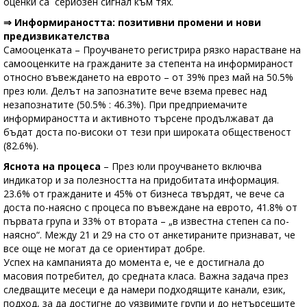
оценки са сериозен сигнал към тях.
⇒ Информираността: позитивни промени и нови
предизвикателства
Самооценката – Проучването регистрира рязко нарастване на
самооценките на гражданите за степента на информираност
относно въвеждането на еврото – от 39% през май на 50.5%
през юли. Делът на запознатите вече взема превес над
незапознатите (50.5% : 46.3%). При предприемачите
информираността и активното търсене продължават да
бъдат доста по-високи от тези при широката общественост
(82.6%).
Яснота на процеса
– През юли проучването включва
индикатор и за полезността на придобитата информация.
23.6% от гражданите и 45% от бизнеса твърдят, че вече са
доста по-наясно с процеса по въвеждане на еврото, 41.8% от
първата група и 33% от втората – „в известна степен са по-
наясно“. Между 21 и 29 на сто от анкетираните признават, че
все още не могат да се ориентират добре.
Успех на кампанията до момента е, че е достигнала до
масовия потребител, до средната класа. Важна задача през
следващите месеци е да намери подходящите канали, език,
подход, за да достигне до уязвимите групи и до нетърсещите