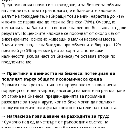
Предпочитаният начин и за граждани, и за бизнес за обмяна
на левовете, с които разполагат, е в банковите клонове.
Делът на гражданите, избиращи този начин, нараства до 71%
и почти се изравнява до този на бизнеса (76%). Очевидно,
кампанията на банките за внасяне на левове без такса са дали
резултат. Пощенските клонове се посочват от около 6% от
анкетираните, основно живеещи в малки населени места.
Значителен спад се наблюдава при обменните бюра (от 12%
през май до 5% през юли), но за хората с по-високи
наличности (вкл. за част от бизнеса) те остават втори по
предпочитание.
⇒ Практики в дейността на бизнеса: потенциал да
повлияят върху общата икономическа среда
В рамките на третата вълна от проучването са включени
поредица от нови въпроси, засягащи начините на разплащане
от страна на бизнеса, предвижданията за промяна в
разходите за труд и други, които биха могли да повлияят
върху икономически и финансови показатели на страната.
⇒
Нагласи за повишаване на разходите за труд:
• Сумарно над една четвърт от ръководния състав на
компаниите са на мнение, че в близките месеци, или