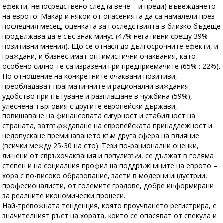
ефекти, непосредствено след (а вече – и преди) въвеждането
на еврото. Макар и някои от опасенията да са намалели през
последния месец, оценката за последствията в близко бъдеще
продължава да е със знак минус (47% негативни срещу 39%
позитивни мнения). Що се отнася до дългосрочните ефекти, и
граждани, и бизнес имат оптимистични очаквания, като
особено силно те са изразени при предприемачите (65% : 22%).
По отношение на конкретните очаквани позитиви,
преобладават прагматичните и рационални виждания –
удобство при пътуване и разплащане в чужбина (59%),
улеснена търговия с другите европейски държави,
повишаване на финансовата сигурност и стабилност на
страната, затвърждаване на европейската принадлежност и
недопускане преминаването към друга сфера на влияние
(всички между 25-30 на сто). Тези по-рационални оценки,
лишени от свръхочаквания и популизъм, се дължат в голяма
степен и на социалния профил на поддръжниците на еврото –
хора с по-високо образование, заети в модерни индустрии,
професионалисти, от големите градове, добре информирани
за реалните икономически процеси.
Най-тревожната тенденция, която проучването регистрира, е
значителният ръст на хората, които се опасяват от спекула и