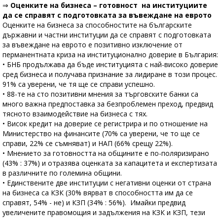
⇒
Оценките на бизнеса – готовност на институциите
да се справят с подготовката за въвеждане на еврото
Оценките на бизнеса за способностите на българските
държавни и частни институции да се справят с подготовката
за въвеждане на еврото е позитивно изключение от
перманентната криза на институционално доверие в България:
• БНБ продължава да бъде институцията с най-високо доверие
сред бизнеса и получава признание за лидиране в този процес.
91% са уверени, че тя ще се справи успешно.
• 88-те на сто позитивни мнения за търговските банки са
много важна предпоставка за безпроблемен преход, предвид
тясното взаимодействие на бизнеса с тях.
• Висок кредит на доверие се регистрира и по отношение на
Министерство на финансите (70% са уверени, че то ще се
справи, 22% се съмняват) и НАП (66% срещу 22%).
• Мнението за готовността на общините е по-поляризирано
(43% : 37%) и отразява оценката за капацитета и експертизата
в различните по големина общини.
• Единствените две институции с негативни оценки от страна
на бизнеса са КЗК (30% вярват в способността им да се
справят, 54% - не) и КЗП (34% : 56%). Имайки предвид
увеличените правомощия и задължения на КЗК и КЗП, тези