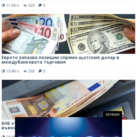
11:36 ч.
320
0
Еврото запазва позиции спрямо щатския долар в
междубанковата търговия
13:46 ч.
293
0
затвори
БНБ отчете ръст на лихвите по депозитите след
въвеждането на еврото
16:48 ч.
341
0