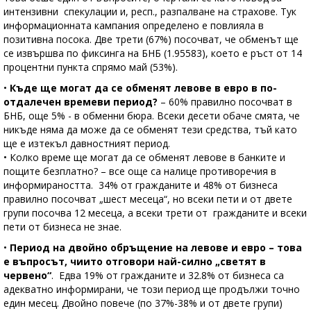
интензивни спекулации и, респ., разпалване на страхове. Тук
информационната кампания определено е повлияла в
позитивна посока. Две трети (67%) посочват, че обменът ще
се извършва по фиксинга на БНБ (1.95583), което е ръст от 14
процентни пункта спрямо май (53%).
•
Къде ще могат да се обменят левове в евро в по-
отдалечен времеви период?
– 60% правилно посочват в
БНБ, още 5% - в обменни бюра. Всеки десети обаче смята, че
никъде няма да може да се обменят тези средства, тъй като
ще е изтекъл давностният период.
• Колко време ще могат да се обменят левове в банките и
пощите безплатно? – все още са налице противоречия в
информираността. 34% от гражданите и 48% от бизнеса
правилно посочват „шест месеца“, но всеки пети и от двете
групи посочва 12 месеца, а всеки трети от гражданите и всеки
пети от бизнеса не знае.
•
Период на двойно обръщение на левове и евро – това
е въпросът, чиито отговори най-силно „светят в
червено“
. Едва 19% от гражданите и 32.8% от бизнеса са
адекватно информирани, че този период ще продължи точно
един месец. Двойно повече (по 37%-38% и от двете групи)