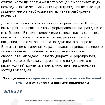
смятат, че то ще продължи шест месеца.17% посочват други
периоди, а всеки четвърти анкетиран гражданин не знае. Тук
задължително е необходима по-активна и разбираема
кампания.
„За мен са важни няколко аспекта от проучването. Първо,
имаме рязко повишаване на информираността на гражданите
и на бизнеса. Вторият положителен извод - вижда се, че все
повече се засилва този прагматизъм, рационализъм и
вижданията на обществото за предимствата от еврото.
Българите вече започват да разпознават и приноса на еврото
за засилване на политическите ни позиции вътре в
еврозоната. Благодарение на по-добрата информираност,
трябва да се отбележи и нарастването на доверието в
институциите”, коментира зам.-министърът на финансите
Методи Методиев.
За още новини
харесайте страницата ни във Facebook
ТУК
.
Там очакваме и вашите коментари.
Галерия