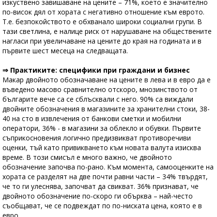
изкуствено завишаване на цените – 71%, което е значително
по-висок дял от хората с негативно отношение към еврото.
Т.е. безпокойството е обхванало широки социални групи. В
тази светлина, е налице риск от нарушаване на обществените
нагласи при увеличаване на цените до края на годината и в
първите шест месеца на следващата.
⇒ Практиките: специфики при граждани и бизнес
Макар двойното обозначаване на цените в лева и в евро да е
въведено масово сравнително отскоро, мнозинството от
българите вече са се сблъсквали с него. 90% са виждали
двойните обозначения в магазините за хранителни стоки, 38-
40 на сто в извлечения от банкови сметки и мобилни
оператори, 36% - в магазини за облекло и обувки. Първите
съприкосновения логично предизвикват противоречиви
оценки, тъй като привикването към новата валута изисква
време. В този смисъл е много важно, че двойното
обозначение започва по-рано. Към момента, самооценките на
хората се разделят на две почти равни части – 34% твърдят,
че то ги улеснява, започват да свикват. 36% признават, че
двойното обозначение по-скоро ги обърква – най-често
съобщават, че се подвеждат по по-ниската цена, която е в
евро.