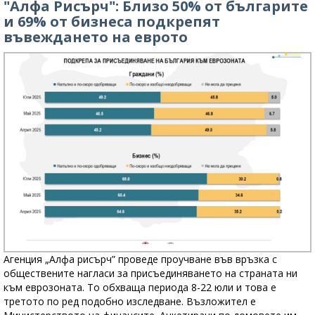
"Алфа Рисърч": Близо 50% от българите
и 69% от бизнеса подкрепят
въвеждането на еврото
Агенция „Алфа рисърч” проведе проучване във връзка с
обществените нагласи за присъединяването на страната ни
към еврозоната. То обхваща периода 8-22 юли и това е
третото по ред подобно изследване. Възложител е