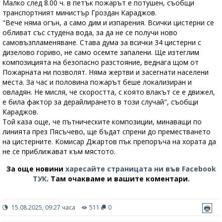
Малко след 8.00 ч. в петък пожарът е потушен, съобщи
транспортният министър Гроздан Караджов.
"Вече няма огън, а само дим и изпарения. Всички цистерни се
обливат със студена вода, за да не се получи ново
самовъзпламеняване. Става дума за всички 34 цистерни с
дизелово гориво, не само осемте запалени. Ще изтеглим
композицията на безопасно разстояние, веднага щом от
Пожарната ни позволят. Няма жертви и засегнати населени
места. За час и половина пожарът беше локализиран и
овладян. Не мисля, че скоростта, с която влакът се е движел,
е била фактор за дерайлирането в този случай", съобщи
Караджов.
Той каза още, че пътническите композиции, минаващи по
линията през Пясъчево, ще бъдат спрени до преместването
на цистерните. Комисар Джартов пък препоръча на хората да
не се приближават към мястото.
За още новини
харесайте страницата ни във Facebook
ТУК
.
Там очакваме и вашите коментари.
15.08.2025, 09:27 часа
511
0