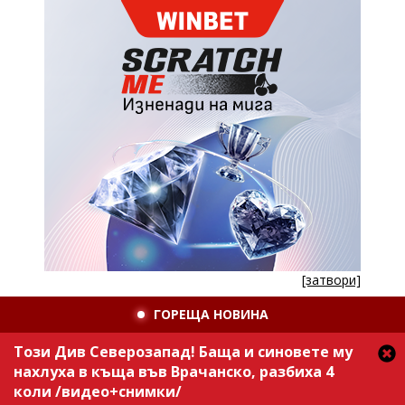
[затвори]
ГОРЕЩА НОВИНА
Този Див Северозапад! Баща и синовете му
нахлуха в къща във Врачанско, разбиха 4
коли /видео+снимки/